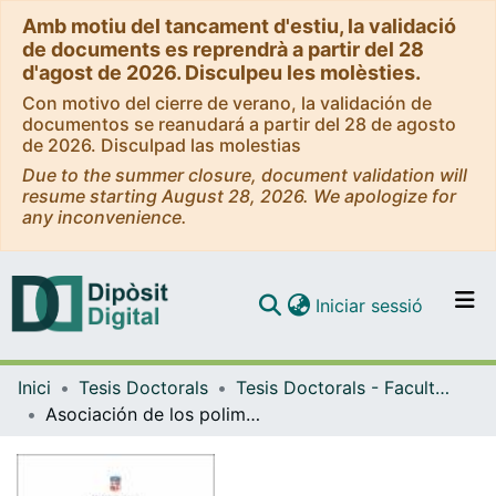
Amb motiu del tancament d'estiu, la validació
de documents es reprendrà a partir del 28
d'agost de 2026. Disculpeu les molèsties.
Con motivo del cierre de verano, la validación de
documentos se reanudará a partir del 28 de agosto
de 2026. Disculpad las molestias
Due to the summer closure, document validation will
resume starting August 28, 2026. We apologize for
any inconvenience.
(current)
Iniciar sessió
Comunitats i col·leccions
Inici
Tesis Doctorals
Tesis Doctorals - Facultat - Medicina
Navega per tot el DD
Asociación de los polimorfismos CFH, CFB, ARMS2, SERPINF1, VEGFR1 y VEGF en la respuesta anatómica y funcional al tratamiento con Ranibizumab en pacientes con Degeneración Macular Asociada a la Edad
Com publicar
Contacte