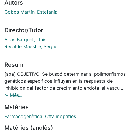
Autors
Cobos Martín, Estefanía
Director/Tutor
Arias Barquet, Lluís
Recalde Maestre, Sergio
Resum
[spa] OBJETIVO: Se buscó determinar si polimorfismos
genéticos específicos influyen en la respuesta de
inhibición del factor de crecimiento endotelial vascular
llevada a cabo por el ranibizumab en la DMAE
Més...
neovascular. MÉTODOS: Se incluyeron un total de 403
Matèries
pacientes caucásicos diagnosticados con DMAE
exudativa. Después de una fase de carga de tres
Farmacogenètica
,
Oftalmopaties
inyecciones, se siguió un régimen de pro re nata. Se
Matèries (anglès)
genotiparon nueve SNP de seis genes diferentes (CFH,