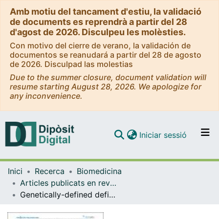
Amb motiu del tancament d'estiu, la validació
de documents es reprendrà a partir del 28
d'agost de 2026. Disculpeu les molèsties.
Con motivo del cierre de verano, la validación de
documentos se reanudará a partir del 28 de agosto
de 2026. Disculpad las molestias
Due to the summer closure, document validation will
resume starting August 28, 2026. We apologize for
any inconvenience.
(current)
Iniciar sessió
Comunitats i col·leccions
Inici
Recerca
Biomedicina
Navega per tot el DD
Articles publicats en revistes (Biomedicina)
Com publicar
Genetically-defined deficiency of mannose-binding lectin is associated with protection after experimental stroke in mice and outcome in human stroke
Contacte