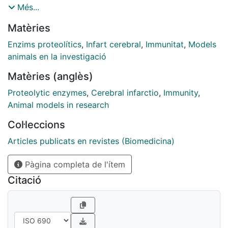
classical, alternative and lectin pathways. The latter is
Més...
initiated by mannose-binding lectin (MBL) and MBL-
Matèries
associated serine proteases (MASPs). Here we
investigated whether the lectin pathway contributes to
Enzims proteolítics
,
Infart cerebral
,
Immunitat
,
Models
stroke outcome in mice and humans.
animals en la investigació
Matèries (anglès)
Proteolytic enzymes
,
Cerebral infarctio
,
Immunity
,
Animal models in research
Col·leccions
Articles publicats en revistes (Biomedicina)
Pàgina completa de l'ítem
Citació