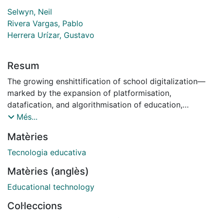
Selwyn, Neil
Rivera Vargas, Pablo
Herrera Urízar, Gustavo
Resum
The growing enshittification of school digitalization—
marked by the expansion of platformisation,
datafication, and algorithmisation of education,
together with the consequent loss of the pedagogical
Més...
and transformative value of digital technologies—has
Matèries
reignited the debate over who designs, governs, and
benefits from the development and widespread
Tecnologia educativa
distribution of digital platforms and devices in the
Matèries (anglès)
school context. In this context, the present article
presents a dialogue between Professors Neil Selwyn
Educational technology
and Pablo Rivera-Vargas, focusing on the meaning and
Col·leccions
challenges of critical studies on educational