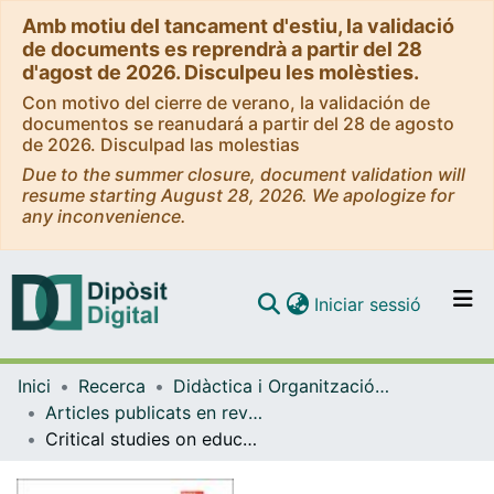
Amb motiu del tancament d'estiu, la validació
de documents es reprendrà a partir del 28
d'agost de 2026. Disculpeu les molèsties.
Con motivo del cierre de verano, la validación de
documentos se reanudará a partir del 28 de agosto
de 2026. Disculpad las molestias
Due to the summer closure, document validation will
resume starting August 28, 2026. We apologize for
any inconvenience.
(current)
Iniciar sessió
Comunitats i col·leccions
Inici
Recerca
Didàctica i Organització Educativa
Navega per tot el DD
Articles publicats en revistes (Didàctica i Organització Educativa)
Com publicar
Critical studies on education and technology: paths taken and futures imagined. A Dialogue with Neil Selwyn
Contacte