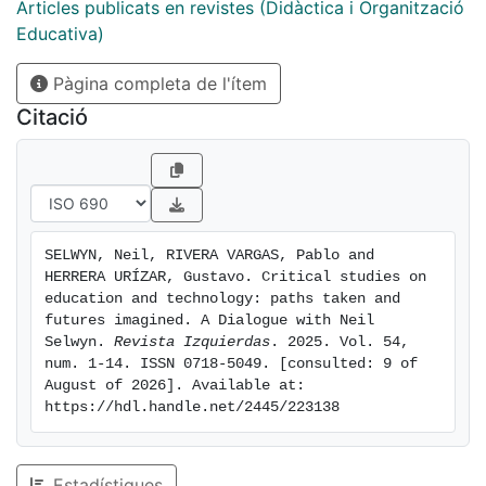
technology in the so-called postdigital era. The
Articles publicats en revistes (Didàctica i Organització
conversation underscores the need to envision more
Educativa)
sustainable and context-sensitive digital futures,
Pàgina completa de l'ítem
grounded in small-scale, situated, and pedagogically
meaningful technologies. It also highlights the
Citació
importance of co-constructing digital alternatives
from within school communities. Finally, the dialogue
addresses pressing issues related to teacher
professionalism, the role and growing influence of
technological corporations in shaping global education
SELWYN, Neil, RIVERA VARGAS, Pablo and 
systems, and the conditions required to foster a
HERRERA URÍZAR, Gustavo. Critical studies on 
critical and empowered understanding of digitalization
education and technology: paths taken and 
processes among citizens.
futures imagined. A Dialogue with Neil 
Selwyn. 
Revista Izquierdas
. 2025. Vol. 54, 
num. 1-14. ISSN 0718-5049. [consulted: 9 of 
August of 2026]. Available at: 
https://hdl.handle.net/2445/223138
Estadístiques