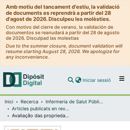
Amb motiu del tancament d'estiu, la validació
de documents es reprendrà a partir del 28
d'agost de 2026. Disculpeu les molèsties.
Con motivo del cierre de verano, la validación de
documentos se reanudará a partir del 28 de agosto
de 2026. Disculpad las molestias
Due to the summer closure, document validation will
resume starting August 28, 2026. We apologize for
any inconvenience.
(current)
Iniciar sessió
Comunitats i col·leccions
Inici
Recerca
Infermeria de Salut Pública, Salut Mental i Maternoinfantil
Navega per tot el DD
Articles publicats en revistes (Infermeria de Salut Pública, Salut mental i Maternoinfantil)
Com publicar
Avaliação das propriedades psicométricas do Questionário de Saúde Mental Positiva em estudantes portugueses do ensino superior
Contacte