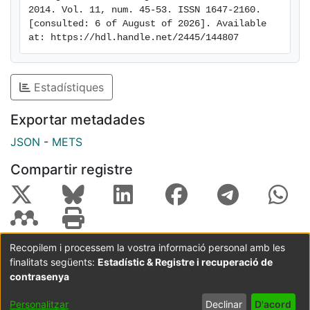
2014. Vol. 11, num. 45-53. ISSN 1647-2160. 
sugerem que o Questionário de Saúde Mental Positiva
[consulted: 6 of August of 2026]. Available 
é um instrumento fiável e de fácil utilização em
at: https://hdl.handle.net/2445/144807
estudantes do Ensino Superior. Este estudo fornece
evidência para a fidelidade, validade de conteúdo, e
validade de critério do instrumento.
Estadístiques
Exportar metadades
JSON
-
METS
Compartir registre
Recopilem i processem la vostra informació personal amb les
finalitats següents:
Estadístic & Registre i recuperació de
Coordinació:
CRAI UB
Avís legal
Metadades
subjectes a:
contrasenya
Configuració
Política de
Acord
Personalitzar
Declinar
D'acord
de cookies
privadesa
d'usuari