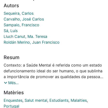
Autors
Sequeira, Carlos
Carvalho, José Carlos
Sampaio, Francisco
Sá, Luís
Lluch Canut, Ma. Teresa
Roldán Merino, Juan Francisco
Resum
Contexto: a Saúde Mental é referida como um estado
defuncionamento ideal do ser humano, o que sublinha
a importância de promover as qualidades da pessoa
na otimização de seu potencial. Os estudantes do
Més...
ensino superior precisam de alcançar resultados
Matèries
positivos na esfera académica e pessoal, pelo que a
sua Saúde Mental será vital neste processo de
Enquestes
,
Salut mental
,
Estudiants
,
Malalties
,
transição. Objetivos: avaliar as propriedades
Portugal