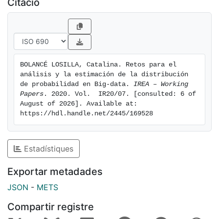
Citació
algunas dificultades de los estimadores núcleos más
clásicos cuando en los datos existen valores muy
extremos los cuales es necesario modelizar para la
cuantificación del riesgo.
BOLANCÉ LOSILLA, Catalina. Retos para el 
análisis y la estimación de la distribución 
de probabilidad en Big-data. 
IREA – Working 
Papers
. 2020. Vol.  IR20/07. [consulted: 6 of 
August of 2026]. Available at: 
https://hdl.handle.net/2445/169528
Estadístiques
Exportar metadades
JSON
-
METS
Compartir registre