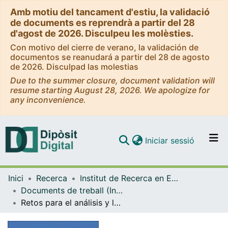
Amb motiu del tancament d'estiu, la validació
de documents es reprendrà a partir del 28
d'agost de 2026. Disculpeu les molèsties.
Con motivo del cierre de verano, la validación de
documentos se reanudará a partir del 28 de agosto
de 2026. Disculpad las molestias
Due to the summer closure, document validation will
resume starting August 28, 2026. We apologize for
any inconvenience.
(current)
Iniciar sessió
Comunitats i col·leccions
Inici
Recerca
Institut de Recerca en Economia Aplicada Regional i Pública (IREA)
Navega per tot el DD
Documents de treball (Institut de Recerca en Economia Aplicada Regional i Pública (IREA))
Com publicar
Retos para el análisis y la estimación de la distribución de probabilidad en Big-data
Contacte