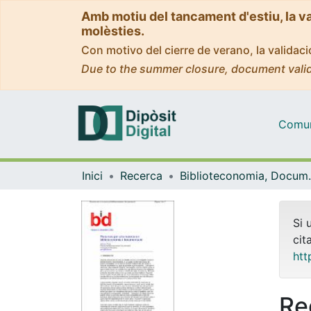
Amb motiu del tancament d'estiu, la v
molèsties.
Con motivo del cierre de verano, la valida
Due to the summer closure, document valid
Comuni
Inici
Recerca
Biblioteconomia,
Si 
cit
htt
Re