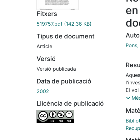
en
Fitxers
do
519757.pdf
(142.36 KB)
Auto
Tipus de document
Pons,
Article
Versió
Res
Versió publicada
Aquest
Data de publicació
l'inve
El vol
2002
en el 
Més
Llicència de publicació
de do
Matè
Crec q
l'inve
Bibli
hauri
Recup
adequ