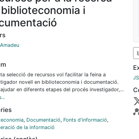
 biblioteconomia i
cumentació
rs
 Amadeu
um
E
a selecció de recursos vol facilitar la feina a
J
stigador novell en biblioteconomia i documentació.
 ajudar en diferents etapes del procés investigador,
C
moment d'escollir l'objecte del seu treball, a l'hora
...
cumentar-se, quan ha de trobar ajuts econòmics...
ries
ue el destinatari ideal d'aquest treball és
stigador novell en aquest camp, ja que el veterà
oteconomia
,
Documentació
,
Fonts d'informació
,
a de conèixer com cap altre els recursos més
eració de la informació
ats per a portar a terme una recerca, o hauria de