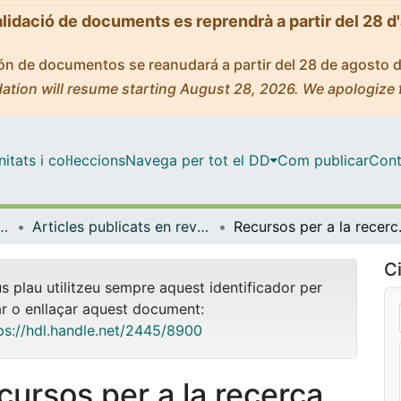
alidació de documents es reprendrà a partir del 28 d
ción de documentos se reanudará a partir del 28 de agosto 
ation will resume starting August 28, 2026. We apologize 
tats i col·leccions
Navega per tot el DD
Com publicar
Cont
 Documentació i Comunicació Audiovisual
Articles publicats en revistes (Biblioteconomia, Documentació i Comunicació Audiovisual)
Recursos per 
Ci
us plau utilitzeu sempre aquest identificador per
ar o enllaçar aquest document:
ps://hdl.handle.net/2445/8900
cursos per a la recerca