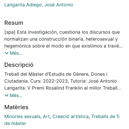
Langarita Adiego, José Antonio
Resum
[spa] Esta investigación, cuestiona los discursos que
normalizan una construcción binaria, heterosexual y
hegemónica sobre el modo en que existimos a través
de nuestro cuerpo, problematizando el culo y sus usos
Més...
desde la política, los deseos, la sexualidad y el poder
Descripció
mediante la aplicación de una metametodología
basada en las artes. Esta metametodología se
Treball del Màster d’Estudis de Gènere, Dones i
desarrolla a raíz de una producción artística, en la que
Ciutadania. Curs: 2022-2023, Tutoria: José Antonio
se genera una instalación que subvierte los discursos,
Langarita. V Premi Rosalind Franklin al millor Treball
prácticas y espacios que se han construido desde la
Final de Màster amb perspectiva de gènere de la
Més...
hegemonía cultural, para resignificar los usos del culo.
Universitat de Barcelona, curs 2022-2023. Accèssit.
Matèries
Así, se problematiza el deseo políticamente correcto y
la represión que existe sobre una parte de nuestro
Minories sexuals
,
Art
,
Creació artística
,
Treballs de fi
cuerpo que todas tenemos y que, por lo general, a
de màster
todas nos suscita atracción indistintamente del