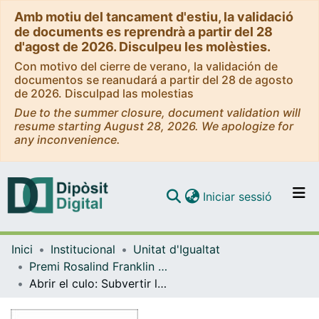
Amb motiu del tancament d'estiu, la validació
de documents es reprendrà a partir del 28
d'agost de 2026. Disculpeu les molèsties.
Con motivo del cierre de verano, la validación de
documentos se reanudará a partir del 28 de agosto
de 2026. Disculpad las molestias
Due to the summer closure, document validation will
resume starting August 28, 2026. We apologize for
any inconvenience.
(current)
Iniciar sessió
Comunitats i col·leccions
Inici
Institucional
Unitat d'Igualtat
Navega per tot el DD
Premi Rosalind Franklin al millor Treball Final de Màster amb perspectiva de gènere
Com publicar
Abrir el culo: Subvertir los discursos, prácticas y espacios hegemónicos a través del arte
Contacte