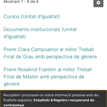
Mostrant
1 - 4 de 4
Cursos (Unitat d'Igualtat)
Documents institucionals (Unitat
d'Igualtat)
Premi Clara Campoamor al millor Treball
Final de Grau amb perspectiva de gènere
Premi Rosalind Franklin al millor Treball
Final de Màster amb perspectiva de
gènere
Recopilem i processem la vostra informació personal amb les
finalitats següents:
Estadístic & Registre i recuperació de
Coordinació:
CRAI UB
Avís legal
Metadades
subjectes a:
contrasenya