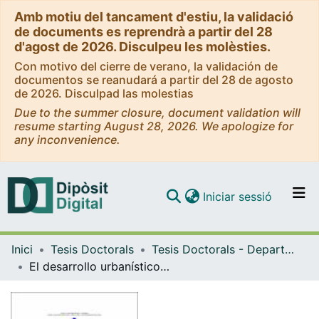
Amb motiu del tancament d'estiu, la validació
de documents es reprendrà a partir del 28
d'agost de 2026. Disculpeu les molèsties.
Con motivo del cierre de verano, la validación de
documentos se reanudará a partir del 28 de agosto
de 2026. Disculpad las molestias
Due to the summer closure, document validation will
resume starting August 28, 2026. We apologize for
any inconvenience.
(current)
Iniciar sessió
Comunitats i col·leccions
Inici
Tesis Doctorals
Tesis Doctorals - Departament - Geografia Física i Anàlisi Geogràfica Regional
Navega per tot el DD
El desarrollo urbanístico y espacial de San Luis/Cuyo-Argentina en la segunda mitad del siglo XX: Hacia un modelo de diferenciación socio-espacial y funcional de una ciudad mediana
Com publicar
Contacte