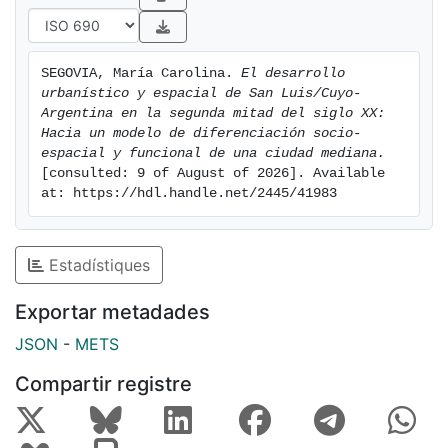
sistemáticos de reorganización. Sirvió de ejemplo para
evaluar aspectos favorables y flaquezas en este nuevo
dibujo geográfico hacia el cual se orientó, así como el
SEGOVIA, María Carolina. 
El desarrollo 
impacto que su desarrollo poblacional y espacial
urbanístico y espacial de San Luis/Cuyo-
generó dentro del sistema urbano provincial, regional
Argentina en la segunda mitad del siglo XX: 
y nacional.
Hacia un modelo de diferenciación socio-
espacial y funcional de una ciudad mediana.
[consulted: 9 of August of 2026]. Available 
La metodología seguida fue esencialmente
at: https://hdl.handle.net/2445/41983
exploratoria. Se elaboraron, describieron y
compararon datos estadísticos: censales
demográficos y económicos usando tablas. Se
Estadístiques
relacionaron patrones espaciales en diferentes
períodos históricos con políticas y medidas
Exportar metadades
implementadas por el gobierno. Mediante mapas se
JSON
-
METS
graficaron los modelos de diferenciación socio-
espacial y funcional de cada etapa hasta la ciudad
Compartir registre
actual. Se determinaron los indicadores básicos que
caracterizaron la evolución del modelo de ciudad, se
mostraron los detalles y rasgos relevantes y a través