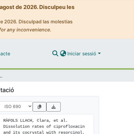
'agost de 2026. Disculpeu les
de 2026. Disculpad las molestias
for any inconvenience.
acte
Iniciar sessió
floxacin and its cocrystal with resorcinol
tació
RÀFOLS LLACH, Clara, et al. 
Dissolution rates of ciprofloxacin 
and its cocrystal with resorcinol. 