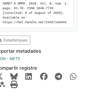
ADMET & DMPK
. 2018. Vol. 6, num. 1, 
pags. 61-70. ISSN 1848-7718. 
[consulted: 8 of August of 2026]. 
Available at: 
https://hdl.handle.net/2445/143444
Estadístiques
xportar metadades
SON
-
METS
ompartir registre