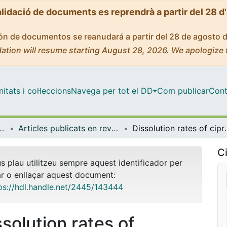
alidació de documents es reprendrà a partir del 28 d
ción de documentos se reanudará a partir del 28 de agosto 
ation will resume starting August 28, 2026. We apologize 
tats i col·leccions
Navega per tot el DD
Com publicar
Cont
mica i Química Analítica
Articles publicats en revistes (Enginyeria Química i Química Analítica)
Dissolution rates of cipro
Ci
us plau utilitzeu sempre aquest identificador per
ar o enllaçar aquest document:
ps://hdl.handle.net/2445/143444
ssolution rates of