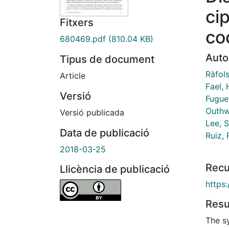
cip
Fitxers
co
680469.pdf
(810.04 KB)
Auto
Tipus de document
Ràfols
Article
Fael,
Versió
Fuguet
Outhw
Versió publicada
Lee, 
Data de publicació
Ruiz,
2018-03-25
Recu
Llicència de publicació
https
Res
The sy