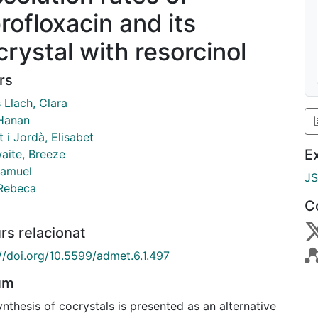
rofloxacin and its
crystal with resorcinol
rs
 Llach, Clara
 Hanan
 i Jordà, Elisabet
E
aite, Breeze
Samuel
J
 Rebeca
C
rs relacionat
://doi.org/10.5599/admet.6.1.497
um
nthesis of cocrystals is presented as an alternative