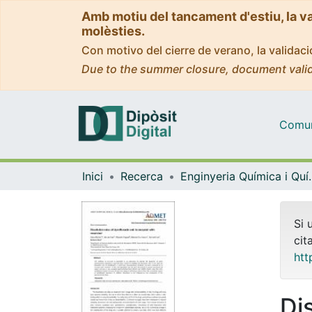
Amb motiu del tancament d'estiu, la v
molèsties.
Con motivo del cierre de verano, la valida
Due to the summer closure, document valid
Comuni
Inici
Recerca
Enginyeria Quí
Si 
cit
htt
Di