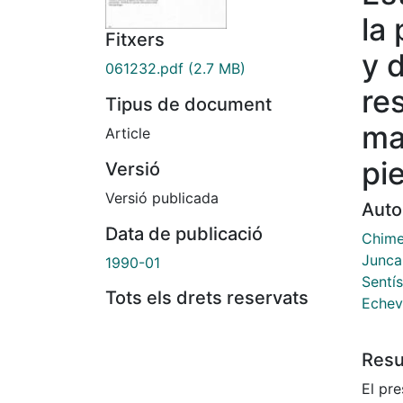
la
Fitxers
y 
061232.pdf
(2.7 MB)
re
Tipus de document
ma
Article
pi
Versió
Versió publicada
Auto
Data de publicació
Chime
Junca 
1990-01
Sentís
Tots els drets reservats
Echeve
Res
El pr