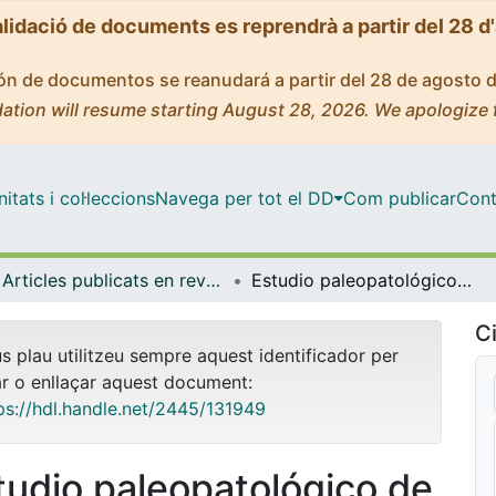
alidació de documents es reprendrà a partir del 28 d
ción de documentos se reanudará a partir del 28 de agosto 
ation will resume starting August 28, 2026. We apologize 
tats i col·leccions
Navega per tot el DD
Com publicar
Cont
Articles publicats en revistes (Odontoestomatologia)
Estudio paleopatológico de la pérdida de soporte óseo y del desgaste oclusal en restos humanos de maxilares, mandíbulas y piezas dentarias.
Ci
us plau utilitzeu sempre aquest identificador per
ar o enllaçar aquest document:
ps://hdl.handle.net/2445/131949
tudio paleopatológico de