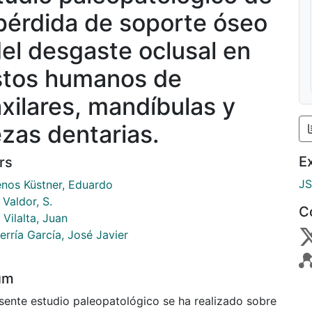
 pérdida de soporte óseo
del desgaste oclusal en
stos humanos de
xilares, mandíbulas y
ezas dentarias.
E
rs
J
nos Küstner, Eduardo
Valdor, S.
C
 Vilalta, Juan
rría García, José Javier
um
esente estudio paleopatológico se ha realizado sobre