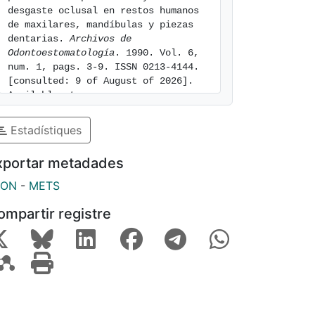
desgaste oclusal en restos humanos 
de maxilares, mandíbulas y piezas 
dentarias. 
Archivos de 
Odontoestomatología
. 1990. Vol. 6, 
num. 1, pags. 3-9. ISSN 0213-4144. 
[consulted: 9 of August of 2026]. 
Available at: 
https://hdl.handle.net/2445/131949
Estadístiques
xportar metadades
SON
-
METS
ompartir registre