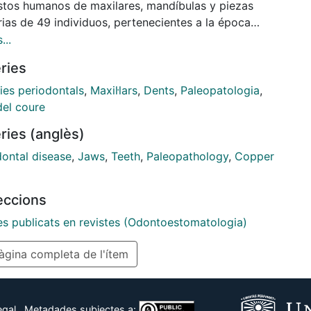
estos humanos de maxilares, mandíbulas y piezas
rias de 49 individuos, pertenecientes a la época
ítica o eneolítica catalana (unos 2.000 años a. de J.
...
l objetivo del estudio consiste en observar las
ries
ones existentes entre el grado de desgaste dentario
ión, abrasión), la pérdida de soporte óseo
ies periodontals
,
Maxil·lars
,
Dents
,
Paleopatologia
,
dontal (considerada como manifestación de
del coure
medad periodontal) y la edad del individuo.
ries (anglès)
dontal disease
,
Jaws
,
Teeth
,
Paleopathology
,
Copper
leccions
les publicats en revistes (Odontoestomatologia)
gina completa de l'ítem
egal
Metadades subjectes a: