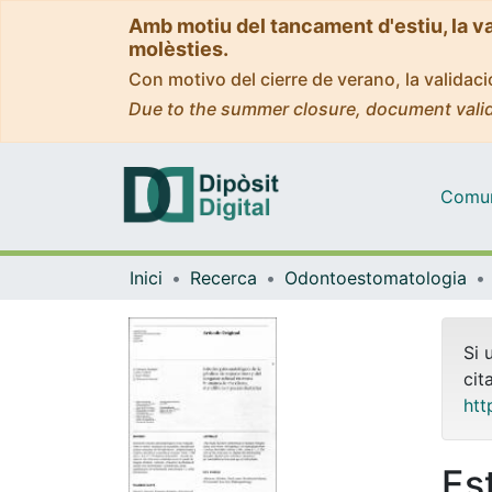
Amb motiu del tancament d'estiu, la v
molèsties.
Con motivo del cierre de verano, la valida
Due to the summer closure, document valid
Comuni
Inici
Recerca
Odontoestomatologia
Si 
cit
htt
Es