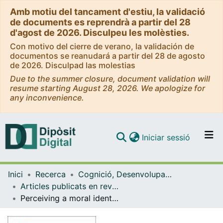
Amb motiu del tancament d'estiu, la validació
de documents es reprendrà a partir del 28
d'agost de 2026. Disculpeu les molèsties.
Con motivo del cierre de verano, la validación de
documentos se reanudará a partir del 28 de agosto
de 2026. Disculpad las molestias
Due to the summer closure, document validation will
resume starting August 28, 2026. We apologize for
any inconvenience.
(current)
Iniciar sessió
Comunitats i col·leccions
Inici
Recerca
Cognició, Desenvolupament i Psicologia de l'Educació
Navega per tot el DD
Articles publicats en revistes (Cognició, Desenvolupament i Psicologia de l'Educació)
Com publicar
Perceiving a moral identity: When storybook illustrations express a moral duality
Contacte