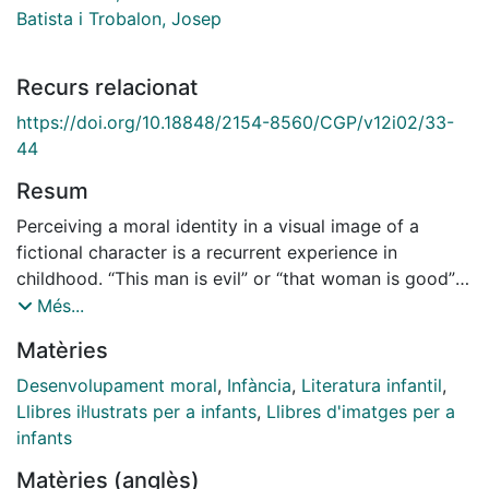
Batista i Trobalon, Josep
Recurs relacionat
https://doi.org/10.18848/2154-8560/CGP/v12i02/33-
44
Resum
Perceiving a moral identity in a visual image of a
fictional character is a recurrent experience in
childhood. “This man is evil” or “that woman is good”
are common responses of children to certain physical
Més...
characteristics represented in a specific range of color
Matèries
or with a specific facial expression. In this study, we
aimed to determine whether children perceived a
Desenvolupament moral
,
Infància
,
Literatura infantil
,
moral identity in a series of illustrations of characters
Llibres il·lustrats per a infants
,
Llibres d'imatges per a
in children’s literature. To do so, we created a sample
infants
of thirty pictures of different characters; twelve with
Matèries (anglès)
“evil” profiles, twelve with “good” profiles, and six