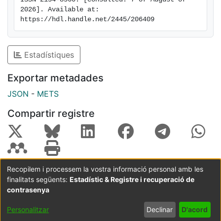
2026]. Available at: 
https://hdl.handle.net/2445/206409
Estadístiques
Exportar metadades
JSON
-
METS
Compartir registre
Recopilem i processem la vostra informació personal amb les
finalitats següents:
Estadístic & Registre i recuperació de
Coordinació:
CRAI UB
Avís legal
Metadades
subjectes a:
contrasenya
Configuració
Política de
Acord
Personalitzar
Declinar
D'acord
de cookies
privadesa
d'usuari
final