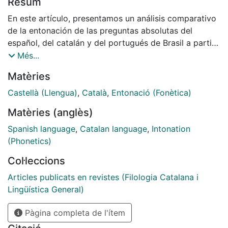
Resum
En este artículo, presentamos un análisis comparativo
de la entonación de las preguntas absolutas del
español, del catalán y del portugués de Brasil a partir
de las investigaciones que se han llevado a cabo en
Més...
los últimos años por el grupo Entonación y Habla de la
Matèries
Universitat de Barcelona. Se trata de una comparación
formal entre los diversos patrones que utiliza cada
Castellà (Llengua)
,
Català
,
Entonació (Fonètica)
lengua para producir este tipo de preguntas. Para
Matèries (anglès)
realizar esta investigación, nos hemos basado en el
método Melodic Analysis of Speech (MAS), descrito
Spanish language
,
Catalan language
,
Intonation
por Cantero (2002), revisado y ampliado por Font-
(Phonetics)
Rotchés (2007) y, posteriormente, establecido por
Col·leccions
Cantero y Font-Rotchés (2009), después de haber
sido aplicado en distintas investigaciones sobre
Articles publicats en revistes (Filologia Catalana i
descripción de la entonación de distintas lenguas e
Lingüística General)
interlenguas.
Pàgina completa de l'ítem