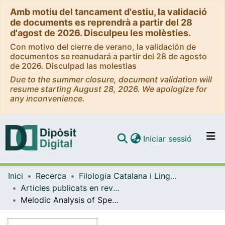
Amb motiu del tancament d'estiu, la validació
de documents es reprendrà a partir del 28
d'agost de 2026. Disculpeu les molèsties.
Con motivo del cierre de verano, la validación de
documentos se reanudará a partir del 28 de agosto
de 2026. Disculpad las molestias
Due to the summer closure, document validation will
resume starting August 28, 2026. We apologize for
any inconvenience.
(current)
Iniciar sessió
Comunitats i col·leccions
Inici
Recerca
Filologia Catalana i Lingüística General
Navega per tot el DD
Articles publicats en revistes (Filologia Catalana i Lingüística General)
Com publicar
Melodic Analysis of Speech (MAS): aplicaciones en la comparación de lenguas
Contacte