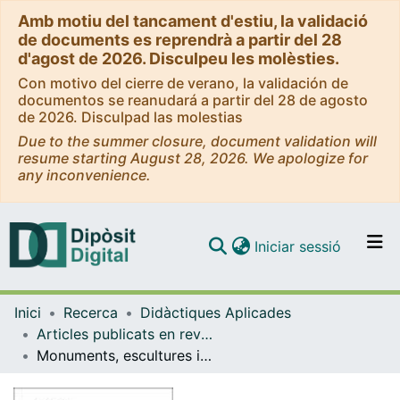
Amb motiu del tancament d'estiu, la validació
de documents es reprendrà a partir del 28
d'agost de 2026. Disculpeu les molèsties.
Con motivo del cierre de verano, la validación de
documentos se reanudará a partir del 28 de agosto
de 2026. Disculpad las molestias
Due to the summer closure, document validation will
resume starting August 28, 2026. We apologize for
any inconvenience.
(current)
Iniciar sessió
Comunitats i col·leccions
Inici
Recerca
Didàctiques Aplicades
Navega per tot el DD
Articles publicats en revistes (Didàctiques Aplicades)
Com publicar
Monuments, escultures i museus en els espais històrics de la Batalla de l'Ebre. Les aportacions del Grup «Didáctica del Patrimoni» de la Universitat de Barcelona
Contacte