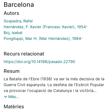
Barcelona
Autors
Sospedra, Rafel
Hernàndez, F. Xavier (Francesc Xavier), 1954-
Boj, Isabel
Pongiluppi, Mar H. (Mar Hernàndez), 1984-
Recurs relacionat
https://doi.org/10.14198/pasado.22790
Resum
La Batalla de l'Ebre (1938) va ser la més decisiva de la
Guerra Civil espanyola. La desfeta de l'Exèrcit Popular
va provocar l'ocupació de Catalunya i la victòria
definitiva de les forces del general Franco sobre la
Més...
República espanyola. Els vencedors van ubicar sobre
Matèries
el camp de batalla monuments per escenificar la seva