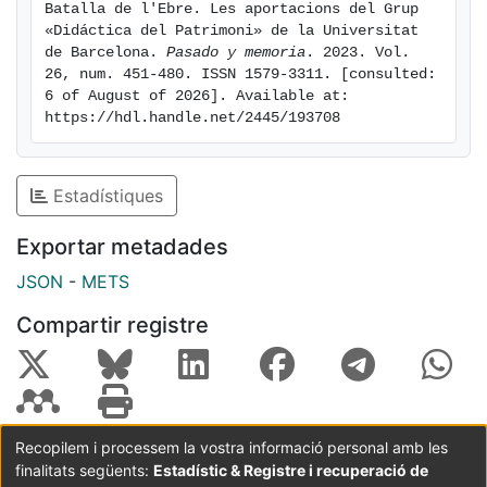
les iniciatives de la societat civil, sumades a les
Batalla de l'Ebre. Les aportacions del Grup 
dinàmiques de recerca i socialització del coneixement
«Didáctica del Patrimoni» de la Universitat 
de Barcelona. 
Pasado y memoria
. 2023. Vol. 
impulsades en clau d'història pública i arqueologia
26, num. 451-480. ISSN 1579-3311. [consulted: 
pública, obrien noves perspectives en la recuperació
6 of August of 2026]. Available at: 
d'una memòria republicana de la batalla. En aquest
https://hdl.handle.net/2445/193708
context destaquen les iniciatives del grup de recerca
«Didàctica del Patrimoni» (DIDPATRI) de la universitat
de Barcelona. L'estudi aproxima les diferents fases
Estadístiques
d'apropiació, en clau de memòria històrica, del camp
de batalla de l'Ebre, i les iniciatives i casuístiques
Exportar metadades
principals de patrimonialització generades, al seu
JSON
-
METS
entorn, en els diferents moments històrics.
Compartir registre
Recopilem i processem la vostra informació personal amb les
finalitats següents:
Estadístic & Registre i recuperació de
Coordinació:
CRAI UB
Avís legal
Metadades