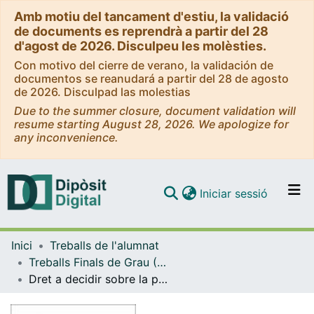
Amb motiu del tancament d'estiu, la validació
de documents es reprendrà a partir del 28
d'agost de 2026. Disculpeu les molèsties.
Con motivo del cierre de verano, la validación de
documentos se reanudará a partir del 28 de agosto
de 2026. Disculpad las molestias
Due to the summer closure, document validation will
resume starting August 28, 2026. We apologize for
any inconvenience.
(current)
Iniciar sessió
Comunitats i col·leccions
Inici
Treballs de l'alumnat
Navega per tot el DD
Treballs Finals de Grau (TFG) - Educació Social
Com publicar
Dret a decidir sobre la pròpia vida i mort digna
Contacte