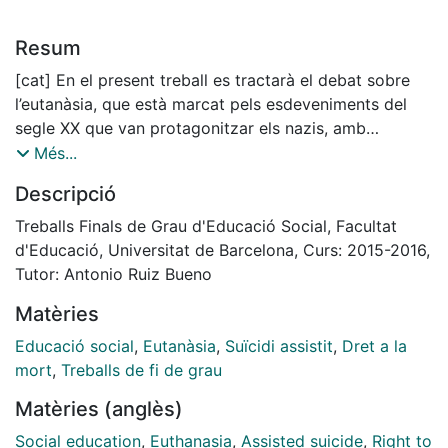
Resum
[cat] En el present treball es tractarà el debat sobre
l’eutanàsia, que està marcat pels esdeveniments del
segle XX que van protagonitzar els nazis, amb
l’objectiu de l’eliminació en massa d’aquelles persones
Més...
que l’Estat considerava com a no desitjades.
Descripció
Al llarg de la història del pensament hi ha diferents
filòsofs que es troben a favor de deixar que la vida
Treballs Finals de Grau d'Educació Social, Facultat
acabi de forma natural o pel contrari aquells
d'Educació, Universitat de Barcelona, Curs: 2015-2016,
pensadors que creuen que la vida ha d’acabar quan
Tutor: Antonio Ruiz Bueno
aquesta provoca un patiment insuportable.
Matèries
Actualment, el debat sobre el suïcidi assistit, eutanàsia
i dret a morir dignament, torna a estar obert. Els
Educació social
,
Eutanàsia
,
Suïcidi assistit
,
Dret a la
avenços científics en medicina han permès allargar
mort
,
Treballs de fi de grau
l’esperança de vida de la població, però no sempre és
Matèries (anglès)
possible mantenir-la amb una mínima qualitat de vida
digna.
Social education
,
Euthanasia
,
Assisted suicide
,
Right to