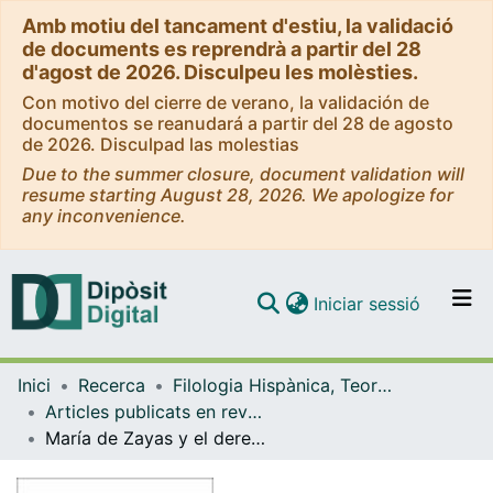
Amb motiu del tancament d'estiu, la validació
de documents es reprendrà a partir del 28
d'agost de 2026. Disculpeu les molèsties.
Con motivo del cierre de verano, la validación de
documentos se reanudará a partir del 28 de agosto
de 2026. Disculpad las molestias
Due to the summer closure, document validation will
resume starting August 28, 2026. We apologize for
any inconvenience.
(current)
Iniciar sessió
Comunitats i col·leccions
Inici
Recerca
Filologia Hispànica, Teoria de la Literatura i Comunicació
Navega per tot el DD
Articles publicats en revistes (Filologia Hispànica, Teoria de la Literatura i Comunicació)
Com publicar
María de Zayas y el derecho a ser de las mujeres
Contacte