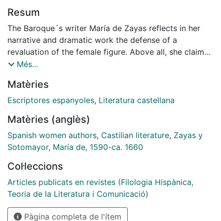
Resum
The Baroque´s writer María de Zayas reflects in her
narrative and dramatic work the defense of a
revaluation of the female figure. Above all, she claims
for a change in the conception of the female sex and
Més...
its role in society. In this way, she demands that
Matèries
women have the right to education and freedom to
choose their way of life according to their wishes and
Escriptores espanyoles
,
Literatura castellana
needs. Therefore, María de Zayas should be
Matèries (anglès)
considered a key author in the genealogy of spanish
writers that began with the mystical writer Teresa de
Spanish women authors
,
Castilian literature
,
Zayas y
Cartagena and created a speech that would connect
Sotomayor, María de, 1590-ca. 1660
with subsequent feminist proposals.
Col·leccions
Articles publicats en revistes (Filologia Hispànica,
Teoria de la Literatura i Comunicació)
Pàgina completa de l'ítem