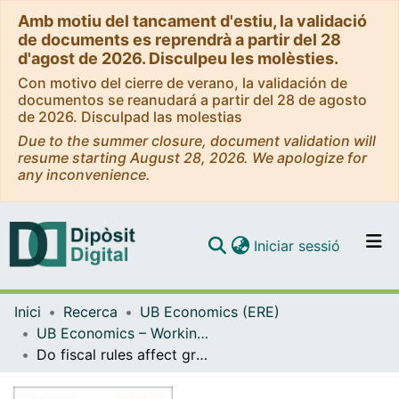
Amb motiu del tancament d'estiu, la validació
de documents es reprendrà a partir del 28
d'agost de 2026. Disculpeu les molèsties.
Con motivo del cierre de verano, la validación de
documentos se reanudará a partir del 28 de agosto
de 2026. Disculpad las molestias
Due to the summer closure, document validation will
resume starting August 28, 2026. We apologize for
any inconvenience.
(current)
Iniciar sessió
Comunitats i col·leccions
Inici
Recerca
UB Economics (ERE)
Navega per tot el DD
UB Economics – Working Papers [ERE]
Com publicar
Do fiscal rules affect growth?
Contacte