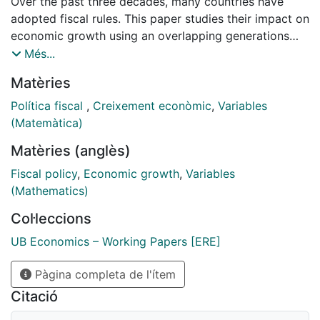
Over the past three decades, many countries have
adopted fiscal rules. This paper studies their impact on
economic growth using an overlapping generations
model with endogenous growth, where the
Més...
government imposes both a debt rule and a budget
Matèries
balance rule. The model shows that fiscal rules are not
neutral: their design and interaction, through an
Política fiscal
,
Creixement econòmic
,
Variables
endogenously adjusting tax rate, directly shape
(Matemàtica)
savings, capital accumulation, and long-term growth.
Matèries (anglès)
The model identifies conditions under which a
balanced growth path exists and highlights the
Fiscal policy
,
Economic growth
,
Variables
possibility of multiple steady states. (...)
(Mathematics)
Col·leccions
UB Economics – Working Papers [ERE]
Pàgina completa de l'ítem
Citació