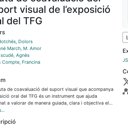
port visual de l’exposició
al del TFG
rs
Rotchés, Dolors
né March, M. Amor
E
Escudé, Agnès
J
s Compte, Francina
C
um
uta de coavaluació del suport visual que acompanya
sició oral del TFG és un instrument que ajuda
nat a valorar de manera guiada, clara i objectiva el
l d’altres companys a l’hora de preparar el suport
...
l. Pren en consideració diversos aspectes: com
ripció
uctura, com es redacta i com es dissenya. Fa