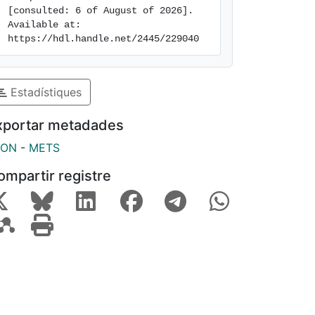
[consulted: 6 of August of 2026]. 
Available at: 
https://hdl.handle.net/2445/229040
Estadístiques
xportar metadades
SON
-
METS
ompartir registre