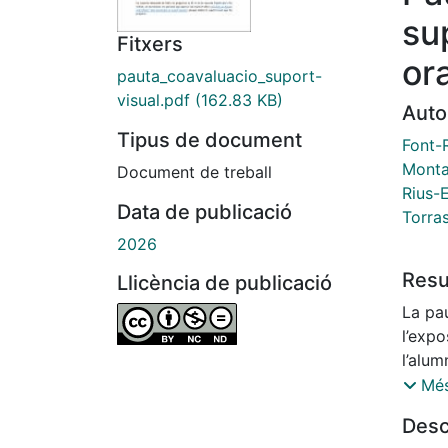
su
Fitxers
or
pauta_coavaluacio_suport-
visual.pdf
(162.83 KB)
Auto
Tipus de document
Font-
Monta
Document de treball
Rius-
Data de publicació
Torra
2026
Res
Llicència de publicació
La pa
l’expo
l’alum
trebal
Més
visua
Desc
s’estr