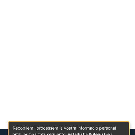
Recopilem i processem la vostra informació personal
amb les finalitats següents:
Estadístic & Registre i