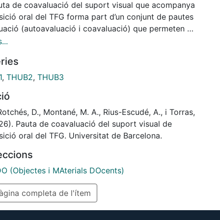
its els criteris d’avaluació i facilita la retroacció entre
uta de coavaluació del suport visual que acompanya
, a partir d’una llista de verificació que té en compte
sició oral del TFG forma part d’un conjunt de pautes
ecomanacions del vídeo Com fem un discurs oral
luació (autoavaluació i coavaluació) que permeten a
ç? Com dissenyem el suport visual?
nat analitzar l’elaboració d’un discurs oral. Els
...
nts que s’inclouen en aquesta pauta, que funciona
ries
a llista de verificació, estan extrets del vídeo Com
n discurs oral eficaç? Com dissenyem el suport
1
,
THUB2
,
THUB3
? Serveix per valorar els aspectes més rellevants del
ció
 visual de l’exposició oral d'un company o d’una
ya en relació amb l’estructura, la redacció i el
otchés, D., Montané, M. A., Rius-Escudé, A., i Torras,
y.
26). Pauta de coavaluació del suport visual de
sició oral del TFG. Universitat de Barcelona.
leccions
 (Objectes i MAterials DOcents)
gina completa de l'ítem