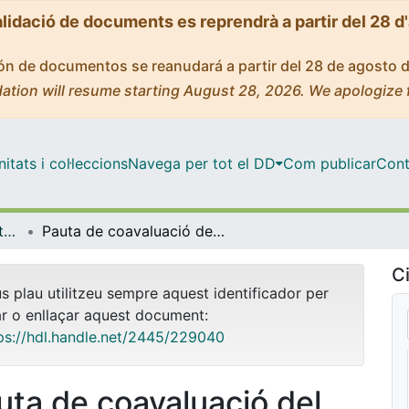
alidació de documents es reprendrà a partir del 28 d
ción de documentos se reanudará a partir del 28 de agosto 
ation will resume starting August 28, 2026. We apologize 
tats i col·leccions
Navega per tot el DD
Com publicar
Cont
OMADO (Objectes i MAterials DOcents)
Pauta de coavaluació del suport visual de l’exposició oral del TFG
Ci
us plau utilitzeu sempre aquest identificador per
ar o enllaçar aquest document:
ps://hdl.handle.net/2445/229040
uta de coavaluació del