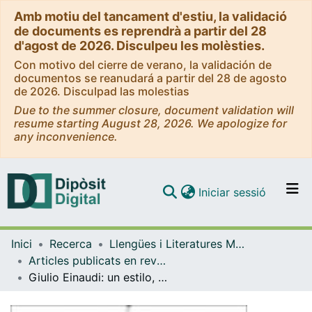
Amb motiu del tancament d'estiu, la validació
de documents es reprendrà a partir del 28
d'agost de 2026. Disculpeu les molèsties.
Con motivo del cierre de verano, la validación de
documentos se reanudará a partir del 28 de agosto
de 2026. Disculpad las molestias
Due to the summer closure, document validation will
resume starting August 28, 2026. We apologize for
any inconvenience.
(current)
Iniciar sessió
Comunitats i col·leccions
Inici
Recerca
Llengües i Literatures Modernes i Estudis Anglesos
Navega per tot el DD
Articles publicats en revistes (Llengües i Literatures Modernes i Estudis Anglesos)
Com publicar
Giulio Einaudi: un estilo, una vida y España<em> nel cuore</em>
Contacte