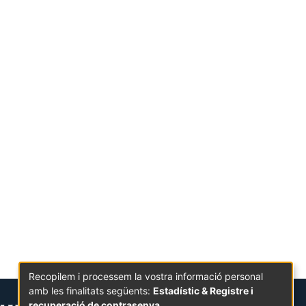
Recopilem i processem la vostra informació personal
amb les finalitats següents:
Estadístic & Registre i
recuperació de contrasenya