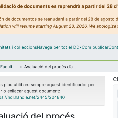
alidació de documents es reprendrà a partir del 28 d
ción de documentos se reanudará a partir del 28 de agosto 
ation will resume starting August 28, 2026. We apologize 
tats i col·leccions
Navega per tot el DD
Com publicar
Cont
Tesis Doctorals - Facultat - Medicina i Ciències de la Salut
Avaluació del procés d’atenció a la dona amb sospita de càncer d'ovari a l'Atenció Primària de Catalunya
Ci
us plau utilitzeu sempre aquest identificador per
ar o enllaçar aquest document:
ps://hdl.handle.net/2445/204840
aluació del procés