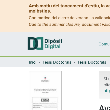
Amb motiu del tancament d'estiu, la v
molèsties.
Con motivo del cierre de verano, la valida
Due to the summer closure, document valid
Comuni
Inici
Tesis Doctorals
Si 
cit
htt
Av