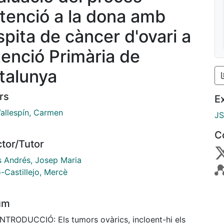
atenció a la dona amb
spita de càncer d'ovari a
Atenció Primària de
talunya
rs
E
Vallespín, Carmen
J
C
ctor/Tutor
s Andrés, Josep Maria
-Castillejo, Mercè
um
 INTRODUCCIÓ: Els tumors ovàrics, incloent-hi els