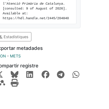
l'Atenció Primària de Catalunya.
[consulted: 9 of August of 2026]. 
Available at: 
https://hdl.handle.net/2445/204840
Estadístiques
xportar metadades
SON
-
METS
ompartir registre