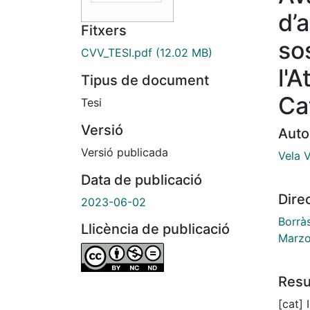
d’
Fitxers
so
CVV_TESI.pdf
(12.02 MB)
l'
Tipus de document
Ca
Tesi
Versió
Auto
Versió publicada
Vela 
Data de publicació
Dire
2023-06-02
Borrà
Llicència de publicació
Marzo
Res
[cat]