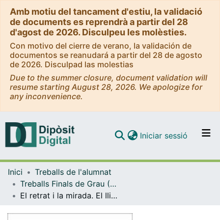
Amb motiu del tancament d'estiu, la validació
de documents es reprendrà a partir del 28
d'agost de 2026. Disculpeu les molèsties.
Con motivo del cierre de verano, la validación de
documentos se reanudará a partir del 28 de agosto
de 2026. Disculpad las molestias
Due to the summer closure, document validation will
resume starting August 28, 2026. We apologize for
any inconvenience.
(current)
Iniciar sessió
Comunitats i col·leccions
Inici
Treballs de l'alumnat
Navega per tot el DD
Treballs Finals de Grau (TFG) - Belles Arts
Com publicar
El retrat i la mirada. El lligam de l’individu en un grup
Contacte