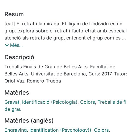
Resum
[cat] El retrat i la mirada. El lligam de l’individu en un
grup. explora sobre el retrat i l’autoretrat amb especial
atenció als retrats de grup, entenent el grup com es va
concebre en el retrat holandès del segle XVII.
Més...
M’interessen els universos particulars i grupals i en el
Descripció
paper de les mirades.
En les lectures sobre els orígens de la representació
Treballs Finals de Grau de Belles Arts. Facultat de
de la persona com individu amb identitat pròpia, sobre
Belles Arts. Universitat de Barcelona, Curs: 2017, Tutor:
la gènesi de diversos retrats de grup i en l’observació
Oriol Vaz-Romero Trueba
d’obres d’altres artistes que ens han precedit he trobat
Matèries
punts d’unió amb els meus universos.
Gravat
,
Identificació (Psicologia)
,
Colors
,
Treballs de fi
Fruit d’aquest estudi i d’un treball d’introspecció, he
de grau
desenvolupat tres línies d’obra pictòrica en un marc
Matèries (anglès)
autobiogràfic: Retrats en solitari, retrats en el passat i
present familiar i retrats de grup.
Engraving
,
Identification (Psychology))
,
Colors
,