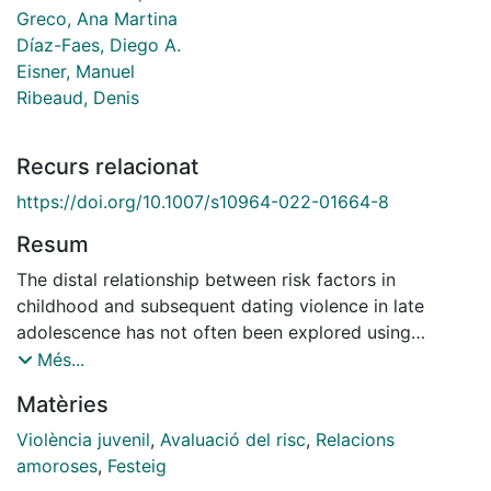
Greco, Ana Martina
Díaz-Faes, Diego A.
Eisner, Manuel
Ribeaud, Denis
Recurs relacionat
https://doi.org/10.1007/s10964-022-01664-8
Resum
The distal relationship between risk factors in
childhood and subsequent dating violence in late
adolescence has not often been explored using
longitudinal data. This study aims to shed light on the
Més...
problem of dating violence by examining children’s
Matèries
backgrounds at age 7 and the link to the future
involvement in dating violence at age 17 using the first
Violència juvenil
,
Avaluació del risc
,
Relacions
and seventh waves of the Zurich Project on the Social
amoroses
,
Festeig
Development from Childhood to Adulthood (z-proso,