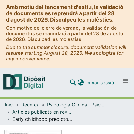
Amb motiu del tancament d'estiu, la validació
de documents es reprendrà a partir del 28
d'agost de 2026. Disculpeu les molèsties.
Con motivo del cierre de verano, la validación de
documentos se reanudará a partir del 28 de agosto
de 2026. Disculpad las molestias
Due to the summer closure, document validation will
resume starting August 28, 2026. We apologize for
any inconvenience.
(current)
Iniciar sessió
Comunitats i col·leccions
Inici
Recerca
Psicologia Clínica i Psicobiologia
Navega per tot el DD
Articles publicats en revistes (Psicologia Clínica i Psicobiologia)
Com publicar
Early childhood predictors of teen dating violence involvement at age 17
Contacte