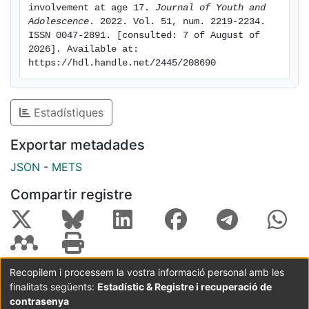
involvement at age 17. 
Journal of Youth and 
Adolescence
. 2022. Vol. 51, num. 2219-2234. 
ISSN 0047-2891. [consulted: 7 of August of 
2026]. Available at: 
https://hdl.handle.net/2445/208690
Estadístiques
Exportar metadades
JSON
-
METS
Compartir registre
Recopilem i processem la vostra informació personal amb les
finalitats següents:
Estadístic & Registre i recuperació de
Coordinació:
CRAI UB
Avís legal
Metadades
subjectes a:
contrasenya