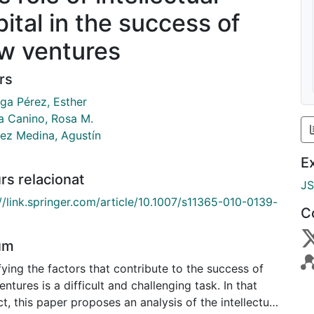
pital in the success of
w ventures
rs
ga Pérez, Esther
ta Canino, Rosa M.
ez Medina, Agustín
E
rs relacionat
J
//link.springer.com/article/10.1007/s11365-010-0139-
C
um
fying the factors that contribute to the success of
ntures is a difficult and challenging task. In that
t, this paper proposes an analysis of the intellectual