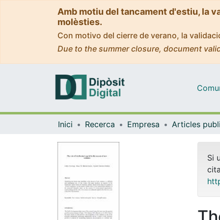
Amb motiu del tancament d'estiu, la v
molèsties.
Con motivo del cierre de verano, la valida
Due to the summer closure, document valid
Comuni
Inici
Recerca
Empresa
Si 
cit
htt
The