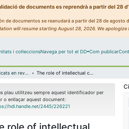
alidació de documents es reprendrà a partir del 28 d
ción de documentos se reanudará a partir del 28 de agosto 
ation will resume starting August 28, 2026. We apologize 
tats i col·leccions
Navega per tot el DD
Com publicar
Cont
Articles publicats en revistes (Empresa)
The role of intellectual capital in the success of new ventures
Ci
us plau utilitzeu sempre aquest identificador per
ar o enllaçar aquest document:
ps://hdl.handle.net/2445/226221
 role of intellectual