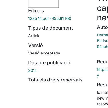
ca
Fitxers
ne
128544.pdf
(455.61 KB)
Auto
Tipus de document
Hormi
Article
Batis
Versió
Sánch
Versió acceptada
Recu
Data de publicació
https:
2011
y
Tots els drets reservats
Res
Identi
new ve
respec