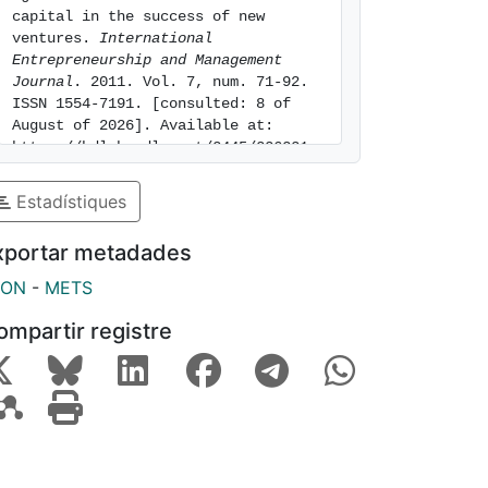
capital in the success of new 
ventures. 
International 
Entrepreneurship and Management 
Journal
. 2011. Vol. 7, num. 71-92. 
ISSN 1554-7191. [consulted: 8 of 
August of 2026]. Available at: 
https://hdl.handle.net/2445/226221
Estadístiques
xportar metadades
SON
-
METS
ompartir registre