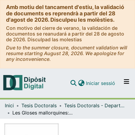
Amb motiu del tancament d'estiu, la validació
de documents es reprendrà a partir del 28
d'agost de 2026. Disculpeu les molèsties.
Con motivo del cierre de verano, la validación de
documentos se reanudará a partir del 28 de agosto
de 2026. Disculpad las molestias
Due to the summer closure, document validation will
resume starting August 28, 2026. We apologize for
any inconvenience.
(current)
Iniciar sessió
Comunitats i col·leccions
Inici
Tesis Doctorals
Tesis Doctorals - Departament - Filologia Catalana
Navega per tot el DD
Les Gloses mallorquines: estructura i funcions
Com publicar
Contacte