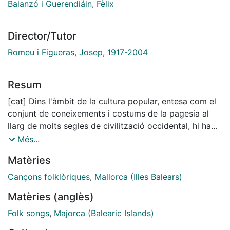
Balanzó i Guerendiáin, Fèlix
Director/Tutor
Romeu i Figueras, Josep, 1917-2004
Resum
[cat] Dins l'àmbit de la cultura popular, entesa com el
conjunt de coneixements i costums de la pagesia al
llarg de molts segles de civilització occidental, hi ha
un seguit de fets que responen a unes característiques
Més...
comunes: allò que hom ha anomenat poesia. Aquest
Matèries
treball és un assaig d'apropar-se a una part d'aquest
fer poètic, el de la cançó curta, i dins un espai
Cançons folklòriques
,
Mallorca (Illes Balears)
geogràfic molt concret, l'illa de Mallorca. Al capítol
Matèries (anglès)
primer, parlo de la situació en què actualment es troba
la poesia curta a Mallorca i les diferències que hi pugui
Folk songs
,
Majorca (Balearic Islands)
haver entre un temps passat i ara. Ultra aquesta