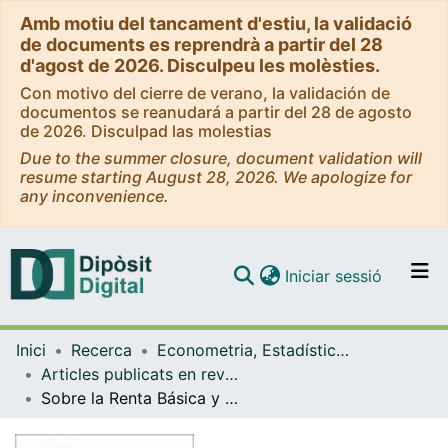
Amb motiu del tancament d'estiu, la validació
de documents es reprendrà a partir del 28
d'agost de 2026. Disculpeu les molèsties.
Con motivo del cierre de verano, la validación de
documentos se reanudará a partir del 28 de agosto
de 2026. Disculpad las molestias
Due to the summer closure, document validation will
resume starting August 28, 2026. We apologize for
any inconvenience.
(current)
Iniciar sessió
Comunitats i col·leccions
Inici
Recerca
Econometria, Estadística i Economia Aplicada
Navega per tot el DD
Articles publicats en revistes (Econometria, Estadística i Economia Aplicada)
Com publicar
Sobre la Renta Básica y la desigualdad de género
Contacte