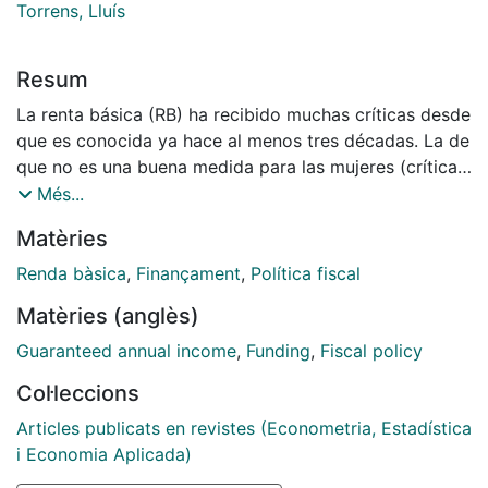
Torrens, Lluís
Resum
La renta básica (RB) ha recibido muchas críticas desde
que es conocida ya hace al menos tres décadas. La de
que no es una buena medida para las mujeres (crítica
que tiene algunas variantes) empezó con cierta fuerza
Més...
y se ha ido apagando con el tiempo porque muchas
Matèries
feministas han defendido el papel que la RB podría
jugar en su larga lucha por la igualdad. Por ejemplo,
Renda bàsica
,
Finançament
,
Política fiscal
para poner solamente una cita, la de la veterana
Matèries (anglès)
feminista Carole Pateman, que ya dijo hace una
década: 'Una Renta Básica es importante para el
Guaranteed annual income
,
Funding
,
Fiscal policy
feminismo y la democratización precisamente porque
Col·leccions
está pagada no a los hogares sino a los individuos
como ciudadanos' (el énfasis es de la autora). Pero la
Articles publicats en revistes (Econometria, Estadística
crítica resurge de vez en cuando.
i Economia Aplicada)