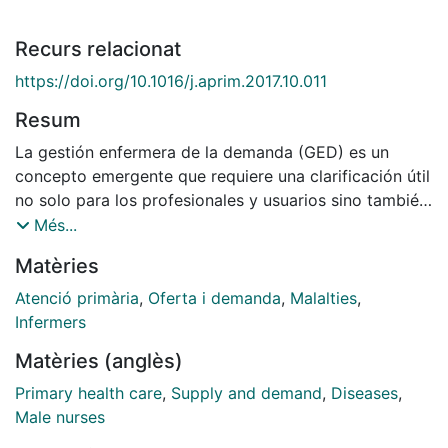
Recurs relacionat
https://doi.org/10.1016/j.aprim.2017.10.011
Resum
La gestión enfermera de la demanda (GED) es un
concepto emergente que requiere una clarificación útil
no solo para los profesionales y usuarios sino también
para gestores. La GED nació en 2009 tras la
Més...
necesidad de reorganizar los flujos de la demanda,
Matèries
pero se ha convertido en algo más que en eso. Se
entiende la GED como un programa liderado por la
Atenció primària
,
Oferta i demanda
,
Malalties
,
enfermera de Atención Primaria para atender a
Infermers
personas con enfermedades agudas leves. La
Matèries (anglès)
enfermera, bajo un protocolo consensuado y dentro
de su ámbito competencial, puede ser autónoma en la
Primary health care
,
Supply and demand
,
Diseases
,
atención al paciente y en la resolución de problemas
Male nurses
agudos leves. Por tanto, siguiendo la filosofía de