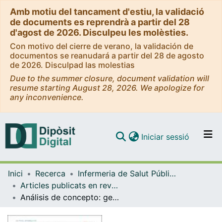
Amb motiu del tancament d'estiu, la validació
de documents es reprendrà a partir del 28
d'agost de 2026. Disculpeu les molèsties.
Con motivo del cierre de verano, la validación de
documentos se reanudará a partir del 28 de agosto
de 2026. Disculpad las molestias
Due to the summer closure, document validation will
resume starting August 28, 2026. We apologize for
any inconvenience.
(current)
Iniciar sessió
Comunitats i col·leccions
Inici
Recerca
Infermeria de Salut Pública, Salut Mental i Maternoinfantil
Navega per tot el DD
Articles publicats en revistes (Infermeria de Salut Pública, Salut mental i Maternoinfantil)
Com publicar
Análisis de concepto: gestión enfermera de la demanda
Contacte