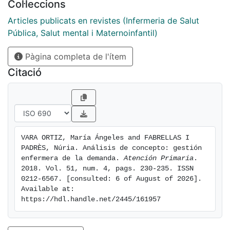
Col·leccions
Atención Primaria, tanto el médico como la enfermera
son los profesionales que darán continuidad en el
Articles publicats en revistes (Infermeria de Salut
proceso salud-enfermedad del usuario a lo largo de su
Pública, Salut mental i Maternoinfantil)
vida. Este artículo ha sido escrito según la
Pàgina completa de l'ítem
metodología descrita por Wilson.
Citació
VARA ORTIZ, María Ángeles and FABRELLAS I 
PADRÈS, Núria. Análisis de concepto: gestión 
enfermera de la demanda. 
Atención Primaria
. 
2018. Vol. 51, num. 4, pags. 230-235. ISSN 
0212-6567. [consulted: 6 of August of 2026]. 
Available at: 
https://hdl.handle.net/2445/161957