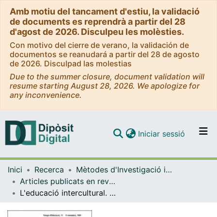
Amb motiu del tancament d'estiu, la validació
de documents es reprendrà a partir del 28
d'agost de 2026. Disculpeu les molèsties.
Con motivo del cierre de verano, la validación de
documentos se reanudará a partir del 28 de agosto
de 2026. Disculpad las molestias
Due to the summer closure, document validation will
resume starting August 28, 2026. We apologize for
any inconvenience.
(current)
Iniciar sessió
Comunitats i col·leccions
Inici
Recerca
Mètodes d'Investigació i Diagnòstic en Educació
Navega per tot el DD
Articles publicats en revistes (Mètodes d'Investigació i Diagnòstic en Educació)
Com publicar
L'educació intercultural. Entre el repte i l'utopia
Contacte