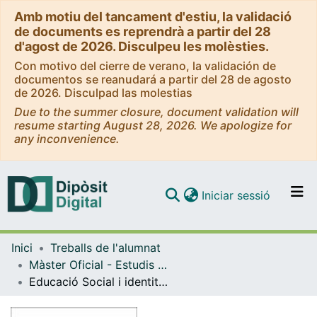
Amb motiu del tancament d'estiu, la validació
de documents es reprendrà a partir del 28
d'agost de 2026. Disculpeu les molèsties.
Con motivo del cierre de verano, la validación de
documentos se reanudará a partir del 28 de agosto
de 2026. Disculpad las molestias
Due to the summer closure, document validation will
resume starting August 28, 2026. We apologize for
any inconvenience.
(current)
Iniciar sessió
Comunitats i col·leccions
Inici
Treballs de l'alumnat
Navega per tot el DD
Màster Oficial - Estudis de Dones, Gènere i Ciutadania
Com publicar
Educació Social i identitat lesbiana
Contacte