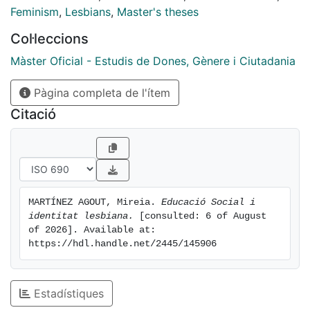
de la càrrega capitalista i heteropatriarcal apresa i
Feminism
,
Lesbians
,
Master's theses
com fer del món un millor lloc per a viure. No s'han
Col·leccions
pogut extreure resultats generalitzables però sí
significatius per al corpus teòric de l'Educació Social i
Màster Oficial - Estudis de Dones, Gènere i Ciutadania
en pro de la visibilització de les dones lesbianes en el
Pàgina completa de l'ítem
món social. Això es recull en l'apartat de conclusions i
reflexions finals del treball.
Citació
MARTÍNEZ AGOUT, Mireia. 
Educació Social i 
identitat lesbiana.
 [consulted: 6 of August 
of 2026]. Available at: 
https://hdl.handle.net/2445/145906
Estadístiques