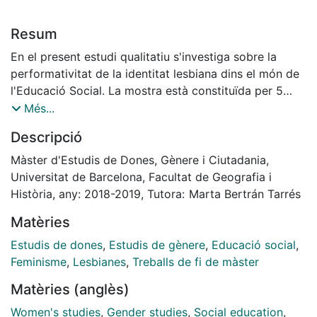
Resum
En el present estudi qualitatiu s'investiga sobre la
performativitat de la identitat lesbiana dins el món de
l'Educació Social. La mostra està constituïda per 5
dones que tenen atracció sexo-afectiva per altres
Més...
dones, i tenen estudis formatius i/o acadèmics en
Descripció
Educació Social, a més d'experiència laboral
remunerada i voluntària relacionada. Els instruments
Màster d'Estudis de Dones, Gènere i Ciutadania,
utilitzats són de naturalesa qualitativa, concretament,
Universitat de Barcelona, Facultat de Geografia i
l'entrevista semi-estructurada i la revisió bibliogràfica.
Història, any: 2018-2019, Tutora: Marta Bertrán Tarrés
En els resultats es poden observar els relats i
Matèries
experiències personals i professionals de les dones, i
com la identitat de gènere i l'orientació del desig
Estudis de dones
,
Estudis de gènere
,
Educació social
,
sexual les travessen en tant que sistemes d'opressió.
Feminisme
,
Lesbianes
,
Treballs de fi de màster
També s'han pogut abstreure les estratègies que
Matèries (anglès)
aquestes dones han desenvolupat i utilitzen per a
transformar-se elles mateixes per a poder alliberar-se
Women's studies
,
Gender studies
,
Social education
,