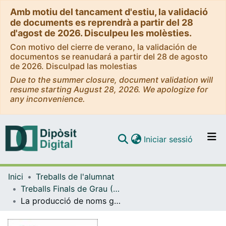
Amb motiu del tancament d'estiu, la validació
de documents es reprendrà a partir del 28
d'agost de 2026. Disculpeu les molèsties.
Con motivo del cierre de verano, la validación de
documentos se reanudará a partir del 28 de agosto
de 2026. Disculpad las molestias
Due to the summer closure, document validation will
resume starting August 28, 2026. We apologize for
any inconvenience.
(current)
Iniciar sessió
Comunitats i col·leccions
Inici
Treballs de l'alumnat
Navega per tot el DD
Treballs Finals de Grau (TFG) - Lingüística
Com publicar
La producció de noms genèrics en pacients esquizofrènics amb trastorn del pensament
Contacte