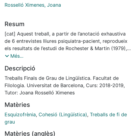
Rosselló Ximenes, Joana
Resum
[cat] Aquest treball, a partir de l’anotació exhaustiva
de 6 entrevistes lliures psiquiatra-pacient, reprodueix
els resultats de l’estudi de Rochester & Martin (1979),
que apunten que la parla desorganitzada en
Més...
l’esquizofrènia (Formal Thought Disorder ) es
Descripció
caracteritza per una sobreproducció de cohesió lèxica
en comparació amb els altres mecanismes de cohesió
Treballs Finals de Grau de Lingüística. Facultat de
discursiva (referencial, conjuntiva, el·líptica i
Filologia. Universitat de Barcelona, Curs: 2018-2019,
substitutiva).
Tutor: Joana Rosselló Ximenes
R&M (1979), paral·lelament, assenyalen una
Matèries
sobreproducció de nominals genèrics com a un segon
tret distintiu de la parla desorganitzada que, alhora,
Esquizofrènia
,
Cohesió (Lingüística)
,
Treballs de fi de
contribueix a la sobreproducció de cohesió lèxica.
grau
Aquest TFG, mitjançant l’anotació i l’anàlisi dels
Matèries (anglès)
genèrics de la mostra, mostra que aquests dos trets