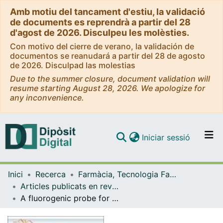
Amb motiu del tancament d'estiu, la validació
de documents es reprendrà a partir del 28
d'agost de 2026. Disculpeu les molèsties.
Con motivo del cierre de verano, la validación de
documentos se reanudará a partir del 28 de agosto
de 2026. Disculpad las molestias
Due to the summer closure, document validation will
resume starting August 28, 2026. We apologize for
any inconvenience.
(current)
Iniciar sessió
Comunitats i col·leccions
Inici
Recerca
Farmàcia, Tecnologia Farmacèutica i Fisicoquímica
Navega per tot el DD
Articles publicats en revistes (Farmàcia, Tecnologia Farmacèutica i Fisicoquímica)
Com publicar
A fluorogenic probe for granzyme B enables in-biopsy evaluation and screening of response to anticancer immunotherapies
Contacte