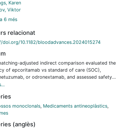
gs, Karen
ov, Viktor
a 6 més
rs relacionat
://doi.org/10.1182/bloodadvances.2024015274
um
matching-adjusted indirect comparison evaluated the
acy of epcoritamab vs standard of care (SOC),
etuzumab, or odronextamab, and assessed safety
sunetuzumab and odronextamab. Individual patient-
...
 data from the EPCORE NHL-1 follicular lymphoma
ries
cohort for epcoritamab were used with pooled data
SCHOLAR-5 for SOC (mostly chemoimmunotherapy
ossos monoclonals
,
Medicaments antineoplàstics
,
), and aggregate data from GO29781 for
omes
etuzumab and ELM-2 for odronextamab. Trial
ries (anglès)
ations were match-adjusted using propensity score