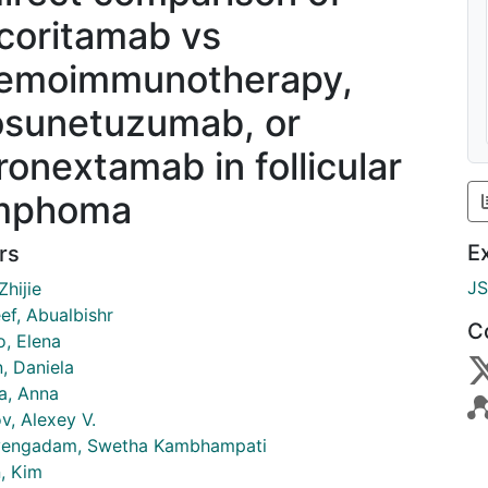
coritamab vs
emoimmunotherapy,
sunetuzumab, or
ronextamab in follicular
mphoma
E
rs
J
Zhijie
ef, Abualbishr
C
o, Elena
, Daniela
a, Anna
v, Alexey V.
vengadam, Swetha Kambhampati
n, Kim