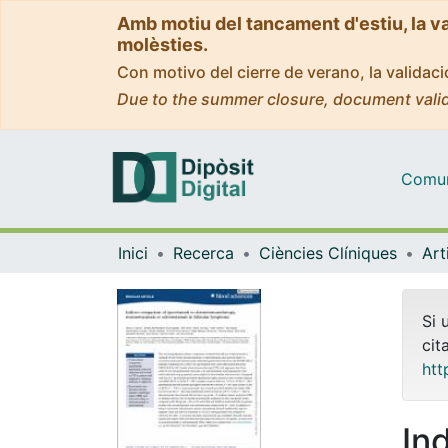
Amb motiu del tancament d'estiu, la v
molèsties.
Con motivo del cierre de verano, la valida
Due to the summer closure, document valid
Comuni
Inici
Recerca
Ciències Clíniques
Si 
cit
htt
In