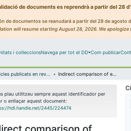
alidació de documents es reprendrà a partir del 28 d
ción de documentos se reanudará a partir del 28 de agosto 
ation will resume starting August 28, 2026. We apologize 
tats i col·leccions
Navega per tot el DD
Com publicar
Cont
Articles publicats en revistes (Ciències Clíniques)
Indirect comparison of epcoritamab vs chemoimmunotherapy, mosunetuzumab, or odronextamab in follicular lymphoma
Ci
us plau utilitzeu sempre aquest identificador per
ar o enllaçar aquest document:
ps://hdl.handle.net/2445/224474
direct comparison of