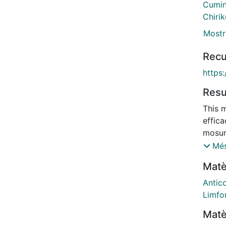
Cumin
Chirik
Mostr
Recu
https
Res
This 
effic
mosun
vs mo
Més
level
Matè
(FL) 
from 
Antic
[CIT]
Limf
mosun
Matè
popul