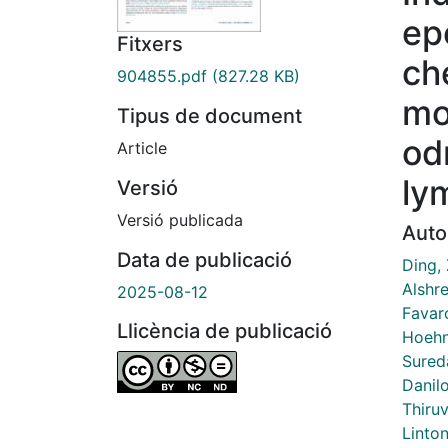
ep
Fitxers
ch
904855.pdf
(827.28 KB)
mo
Tipus de document
od
Article
ly
Versió
Versió publicada
Auto
Data de publicació
Ding, 
Alshre
2025-08-12
Favar
Llicència de publicació
Hoehn
Sured
Danilo
Thiru
Linto