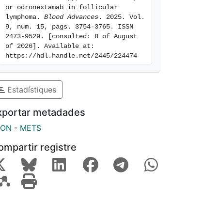
or odronextamab in follicular 
lymphoma. 
Blood Advances
. 2025. Vol. 
9, num. 15, pags. 3754-3765. ISSN 
2473-9529. [consulted: 8 of August 
of 2026]. Available at: 
https://hdl.handle.net/2445/224474
Estadístiques
xportar metadades
SON
-
METS
ompartir registre