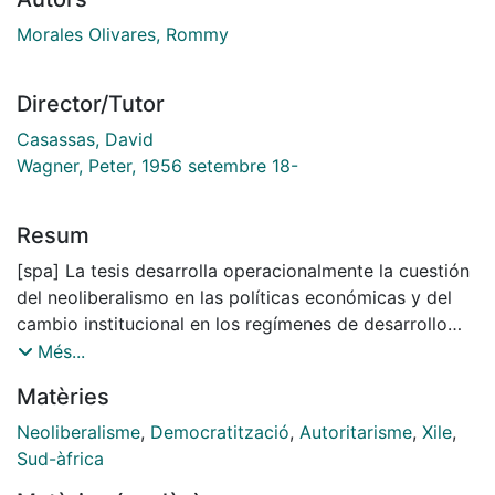
Morales Olivares, Rommy
Director/Tutor
Casassas, David
Wagner, Peter, 1956 setembre 18-
Resum
[spa] La tesis desarrolla operacionalmente la cuestión
del neoliberalismo en las políticas económicas y del
cambio institucional en los regímenes de desarrollo
con pasado autoritario reciente, a saber: Chile y
Més...
Sudáfrica. Del mismo modo el objeto de investigación,
Matèries
las trayectorias de la institucionalidad económica de
ambas sociedades singulares se ubica en la tradición
Neoliberalisme
,
Democratització
,
Autoritarisme
,
Xile
,
de la sociología comparativa y ofrece un análisis un
Sud-àfrica
caso de transición democrática y un caso de