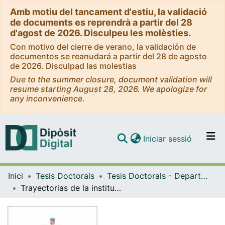
Amb motiu del tancament d'estiu, la validació
de documents es reprendrà a partir del 28
d'agost de 2026. Disculpeu les molèsties.
Con motivo del cierre de verano, la validación de
documentos se reanudará a partir del 28 de agosto
de 2026. Disculpad las molestias
Due to the summer closure, document validation will
resume starting August 28, 2026. We apologize for
any inconvenience.
(current)
Iniciar sessió
Comunitats i col·leccions
Inici
Tesis Doctorals
Tesis Doctorals - Departament - Sociologia
Navega per tot el DD
Trayectorias de la institucionalidad económica en transiciones postautoritarias: Interpretación comparada de Chile y Sudáfrica
Com publicar
Contacte