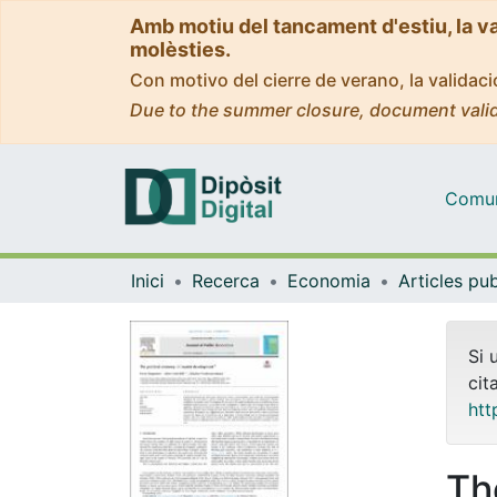
Amb motiu del tancament d'estiu, la v
molèsties.
Con motivo del cierre de verano, la valida
Due to the summer closure, document valid
Comuni
Inici
Recerca
Economia
Si 
cit
htt
Th