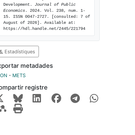
Development. 
Journal of Public 
Economics
. 2024. Vol. 238, num. 1-
15. ISSN 0047-2727. [consulted: 7 of 
August of 2026]. Available at: 
https://hdl.handle.net/2445/221794
Estadístiques
xportar metadades
SON
-
METS
ompartir registre