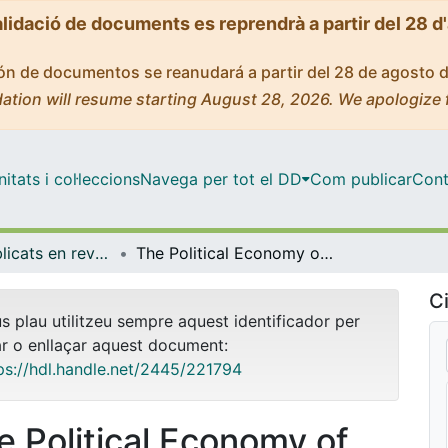
alidació de documents es reprendrà a partir del 28 d
ción de documentos se reanudará a partir del 28 de agosto 
ation will resume starting August 28, 2026. We apologize 
tats i col·leccions
Navega per tot el DD
Com publicar
Cont
Articles publicats en revistes (Economia)
The Political Economy of Coastal Development
Ci
us plau utilitzeu sempre aquest identificador per
ar o enllaçar aquest document:
ps://hdl.handle.net/2445/221794
e Political Economy of