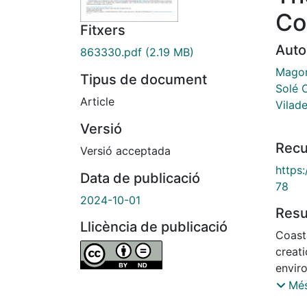
Co
Fitxers
Auto
863330.pdf
(2.19 MB)
Magont
Tipus de document
Solé O
Article
Vilade
Versió
Recu
Versió acceptada
https:
Data de publicació
78
2024-10-01
Res
Llicència de publicació
Coast
creat
envir
reside
Més
consti