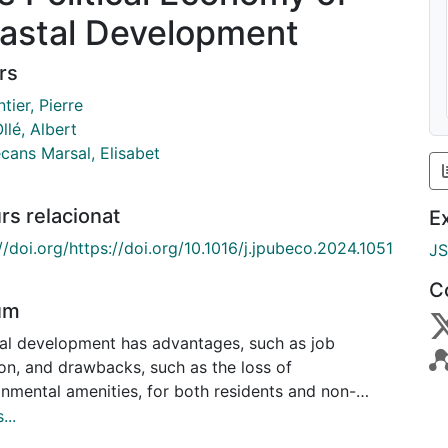
astal Development
rs
ier, Pierre
llé, Albert
cans Marsal, Elisabet
rs relacionat
E
//doi.org/https://doi.org/10.1016/j.jpubeco.2024.1051
J
C
um
al development has advantages, such as job
ion, and drawbacks, such as the loss of
onmental amenities, for both residents and non-
nts. Local governments may prioritize their
...
tuents’ interests, resulting in suboptimal coastal