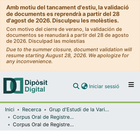
Amb motiu del tancament d'estiu, la validació
de documents es reprendrà a partir del 28
d'agost de 2026. Disculpeu les molèsties.
Con motivo del cierre de verano, la validación de
documentos se reanudará a partir del 28 de agosto
de 2026. Disculpad las molestias
Due to the summer closure, document validation will
resume starting August 28, 2026. We apologize for
any inconvenience.
(current)
Iniciar sessió
Comunitats i col·leccions
Inici
Recerca
Grup d'Estudi de la Variació (GEV) - Corpus de Català Contemporani de la Universitat de Barcelona (CCCUB)
Navega per tot el DD
Corpus Oral de Registres (COR)
Com publicar
Corpus Oral de Registres (COR). EDUC2. Conte escolar
Contacte