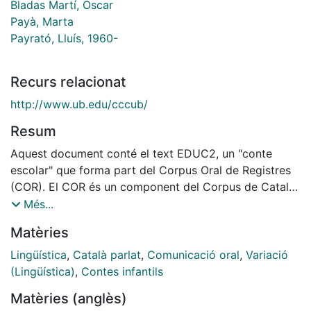
Bladas Martí, Òscar
Payà, Marta
Payrató, Lluís, 1960-
Recurs relacionat
http://www.ub.edu/cccub/
Resum
Aquest document conté el text EDUC2, un "conte
escolar" que forma part del Corpus Oral de Registres
(COR). El COR és un component del Corpus de Català
Contemporani de la Universitat de Barcelona
Més...
(CCCUB), un arxiu de corpus de llengua catalana oral
Matèries
contemporània que ha estat confegit pel grup de
recerca Grup d¿Estudi de la Variació (GEV) amb la
Lingüística
,
Català parlat
,
Comunicació oral
,
Variació
finalitat de contribuir a l'estudi de la variació dialectal,
(Lingüística)
,
Contes infantils
social i funcional en la llengua catalana. Aquest i altres
Matèries (anglès)
materials del CCCUB són accessibles directament al