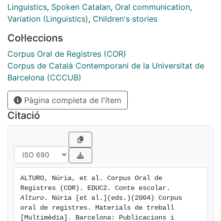
Dipòsit Digital de la UB (http://diposit.ub.edu) o a
Linguistics
,
Spoken Catalan
,
Oral communication
,
través del web del CCCUB (http://www.ub.edu/cccub).
Variation (Linguistics)
,
Children's stories
Col·leccions
Corpus Oral de Registres (COR)
Corpus de Català Contemporani de la Universitat de
Barcelona (CCCUB)
Pàgina completa de l'ítem
Citació
ALTURO, Núria, et al. Corpus Oral de 
Registres (COR). EDUC2. Conte escolar. 
Alturo
. Núria [et al.](eds.)(2004) Corpus 
oral de registres. Materials de treball 
[Multimèdia]. Barcelona: Publicacions i 