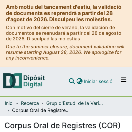
Amb motiu del tancament d'estiu, la validació
de documents es reprendrà a partir del 28
d'agost de 2026. Disculpeu les molèsties.
Con motivo del cierre de verano, la validación de
documentos se reanudará a partir del 28 de agosto
de 2026. Disculpad las molestias
Due to the summer closure, document validation will
resume starting August 28, 2026. We apologize for
any inconvenience.
(current)
Iniciar sessió
Comunitats i col·leccions
Inici
Recerca
Grup d'Estudi de la Variació (GEV) - Corpus de Català Contemporani de la Universitat de Barcelona (CCCUB)
Navega per tot el DD
Corpus Oral de Registres (COR)
Com publicar
Corpus Oral de Registres (COR)
Contacte