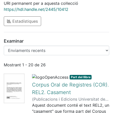
URI permanent per a aquesta col·lecció
https://hdl.handle.net/2445/10412
Estadístiques
Examinar
Enviaments recents
Mostrant
1 - 20 de 26
Part del llibre
Corpus Oral de Registres (COR).
REL2. Casament
(
Publicacions i Edicions Universitat de
Barcelona
Aquest document conté el text REL2, un
,
2004
)
Alturo, Núria
;
Bladas
Martí, Òscar
"casament" que forma part del Corpus
;
Payà, Marta
;
Payrató,