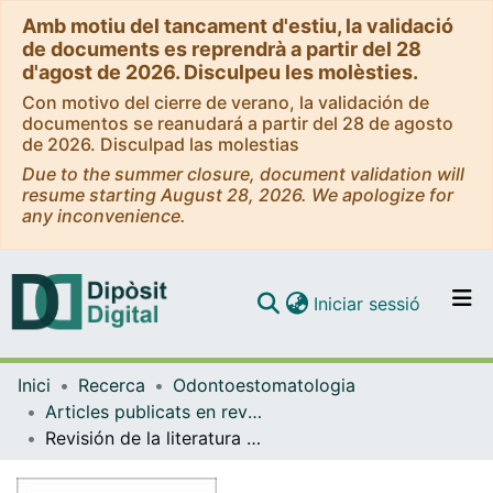
Amb motiu del tancament d'estiu, la validació
de documents es reprendrà a partir del 28
d'agost de 2026. Disculpeu les molèsties.
Con motivo del cierre de verano, la validación de
documentos se reanudará a partir del 28 de agosto
de 2026. Disculpad las molestias
Due to the summer closure, document validation will
resume starting August 28, 2026. We apologize for
any inconvenience.
(current)
Iniciar sessió
Comunitats i col·leccions
Inici
Recerca
Odontoestomatologia
Navega per tot el DD
Articles publicats en revistes (Odontoestomatologia)
Com publicar
Revisión de la literatura periodontal 1991
Contacte