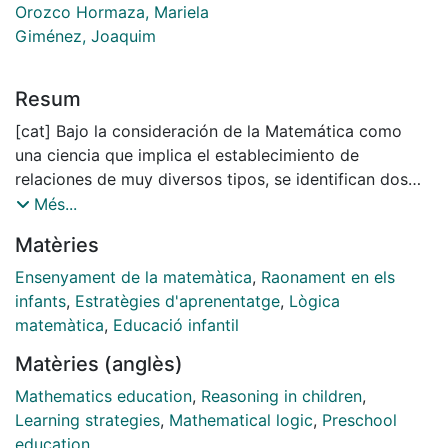
Orozco Hormaza, Mariela
Giménez, Joaquim
Resum
[cat] Bajo la consideración de la Matemática como
una ciencia que implica el establecimiento de
relaciones de muy diversos tipos, se identifican dos
procesos o modos relacionales llamados directo
Més...
(desde las causas a los efectos) e inverso (desde los
Matèries
efectos hacia las causas) que implican el uso de las
leyes de inferencia lógica. En nuestro estudio
Ensenyament de la matemàtica
,
Raonament en els
analizamos el desarrollo de estos procesos en la
infants
,
Estratègies d'aprenentatge
,
Lògica
Educación Infantil, dada la práctica ausencia de
matemàtica
,
Educació infantil
situaciones inversas en los currículos de esta etapa.
Matèries (anglès)
Así, desde una perspectiva piagetiana de construcción
del conocimiento matemático, consideramos que la
Mathematics education
,
Reasoning in children
,
reversibilidad de pensamiento es una condición
Learning strategies
,
Mathematical logic
,
Preschool
necesaria y mostramos que dichos procesos directo e
education