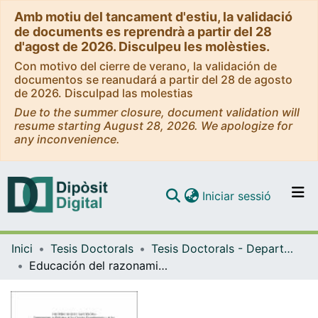
Amb motiu del tancament d'estiu, la validació
de documents es reprendrà a partir del 28
d'agost de 2026. Disculpeu les molèsties.
Con motivo del cierre de verano, la validación de
documentos se reanudará a partir del 28 de agosto
de 2026. Disculpad las molestias
Due to the summer closure, document validation will
resume starting August 28, 2026. We apologize for
any inconvenience.
(current)
Iniciar sessió
Comunitats i col·leccions
Inici
Tesis Doctorals
Tesis Doctorals - Departament - Didàctica de les Ciències Experimentals i la Matemàtica
Navega per tot el DD
Educación del razonamiento lógico matemático en Educación Infantil
Com publicar
Contacte