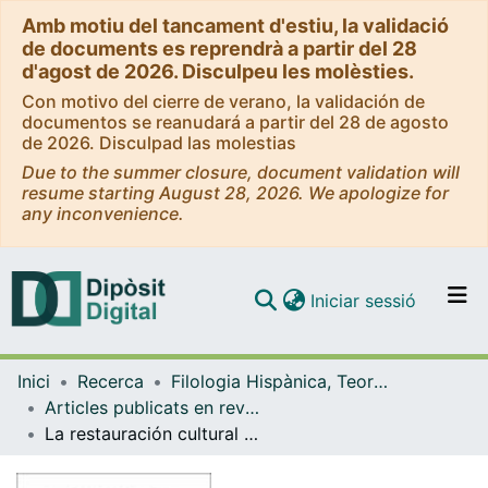
Amb motiu del tancament d'estiu, la validació
de documents es reprendrà a partir del 28
d'agost de 2026. Disculpeu les molèsties.
Con motivo del cierre de verano, la validación de
documentos se reanudará a partir del 28 de agosto
de 2026. Disculpad las molestias
Due to the summer closure, document validation will
resume starting August 28, 2026. We apologize for
any inconvenience.
(current)
Iniciar sessió
Comunitats i col·leccions
Inici
Recerca
Filologia Hispànica, Teoria de la Literatura i Comunicació
Navega per tot el DD
Articles publicats en revistes (Filologia Hispànica, Teoria de la Literatura i Comunicació)
Com publicar
La restauración cultural en la España de la posguerra. El espacio de la revista barcelonesa 'Destino' (1937-1975)
Contacte