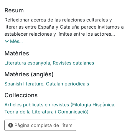
Resum
Reflexionar acerca de las relaciones culturales y
literarias entre España y Cataluña parece invitarnos a
establecer relaciones y límites entre los actores
protagonistas del campo cultural catalán y los del
Més...
campo cultural español. Inmediatamente, fijamos áreas
Matèries
que pertenecen a uno u otro idioma, a una u otra
cultura, a una u otra literatura. Y quedarían, sin lugar a
Literatura espanyola
,
Revistes catalanes
dudas, zonas en sombra, intersecciones que
Matèries (anglès)
escaparían a los parámetros de análisis apuntados,
casos que no admitirían una categorización tan simple.
Spanish literature
,
Catalan periodicals
Col·leccions
Articles publicats en revistes (Filologia Hispànica,
Teoria de la Literatura i Comunicació)
Pàgina completa de l'ítem