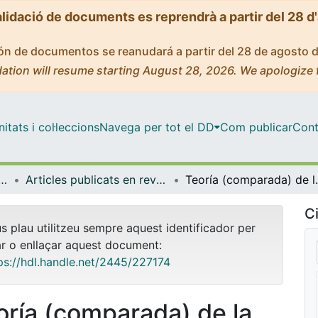
alidació de documents es reprendrà a partir del 28 d
ción de documentos se reanudará a partir del 28 de agosto 
ation will resume starting August 28, 2026. We apologize 
tats i col·leccions
Navega per tot el DD
Com publicar
Cont
pànica, Teoria de la Literatura i Comunicació
Articles publicats en revistes (Filologia Hispànica, Teoria de la Literatura i Comunicació)
Teoría (comparada) de la li
Ci
us plau utilitzeu sempre aquest identificador per
ar o enllaçar aquest document:
ps://hdl.handle.net/2445/227174
oría (comparada) de la