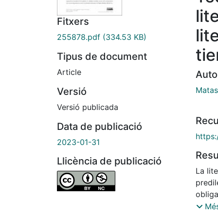
lit
Fitxers
li
255878.pdf
(334.53 KB)
ti
Tipus de document
Article
Auto
Matas
Versió
Versió publicada
Recu
Data de publicació
https:
2023-01-31
Res
Llicència de publicació
La lit
predil
oblig
metod
Més
la pro