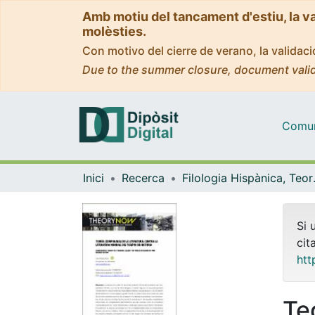
Amb motiu del tancament d'estiu, la v
molèsties.
Con motivo del cierre de verano, la valida
Due to the summer closure, document valid
Comuni
Inici
Recerca
Filologia His
Si 
cit
htt
Te