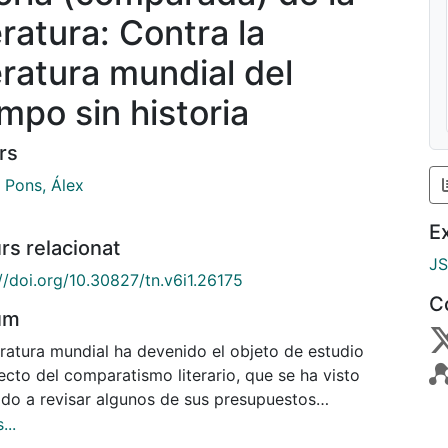
eratura: Contra la
teratura mundial del
empo sin historia
rs
 Pons, Álex
E
rs relacionat
J
//doi.org/10.30827/tn.v6i1.26175
C
um
eratura mundial ha devenido el objeto de estudio
ecto del comparatismo literario, que se ha visto
ado a revisar algunos de sus presupuestos
ológicos clásicos ante las modalidades inéditas de
...
ducción y la circulación de los textos en el nuevo