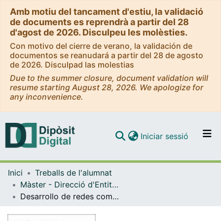
Amb motiu del tancament d'estiu, la validació
de documents es reprendrà a partir del 28
d'agost de 2026. Disculpeu les molèsties.
Con motivo del cierre de verano, la validación de
documentos se reanudará a partir del 28 de agosto
de 2026. Disculpad las molestias
Due to the summer closure, document validation will
resume starting August 28, 2026. We apologize for
any inconvenience.
(current)
Iniciar sessió
Comunitats i col·leccions
Inici
Treballs de l'alumnat
Navega per tot el DD
Màster - Direcció d'Entitats Asseguradores i Financeres (DEAF)
Com publicar
Desarrollo de redes comerciales eficientes, rentables y con visión 360º
Contacte