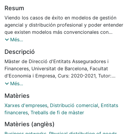
Resum
Viendo los casos de éxito en modelos de gestión
agencial y distribución profesional y poder entender
que existen modelos más convencionales con
diferente evolución, en esta tesina veremos lo que a
Més...
mi parecer han sido los pilares fundamentales y
Descripció
palancas impulsadoras necesarias y utilizadas por las
principales entidades financieras y aseguradoras que
Màster de Direcció d'Entitats Asseguradores i
han tenido éxito, consiguiendo canales de distribución
Financeres, Universitat de Barcelona, Facultat
óptimos, dinámicos y adaptables a los cambios
d'Economia i Empresa, Curs: 2020-2021, Tutor:
financieros y normativos. Con un crecimiento en
Antonio Reina Vidal
Més...
ventas y rentabilidad demostrado en el tiempo,
Matèries
estable y anticíclico, tanto en negocio como en
arquitectura de red.
Xarxes d'empreses
,
Distribució comercial
,
Entitats
financeres
,
Treballs de fi de màster
Matèries (anglès)
Business networks
,
Physical distribution of goods
,