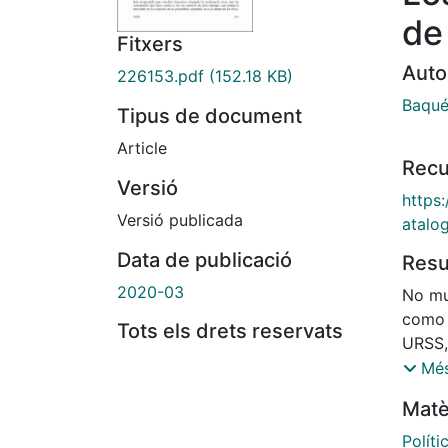
de
Fitxers
Auto
226153.pdf
(152.18 KB)
Baqué
Tipus de document
Article
Recu
Versió
https
Versió publicada
atalo
Data de publicació
Res
2020-03
No mu
como 
Tots els drets reservats
URSS,
drama
Més
transi
Matè
Rusa 
(de 3
Políti