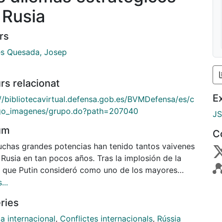
 Rusia
rs
s Quesada, Josep
rs relacionat
E
://bibliotecavirtual.defensa.gob.es/BVMDefensa/es/c
go_imagenes/grupo.do?path=207040
J
um
C
chas grandes potencias han tenido tantos vaivenes
Rusia en tan pocos años. Tras la implosión de la
 que Putin consideró como uno de los mayores
s del siglo XX, llegó una etapa de decadencia. La
...
ción a la Federación
ries
supuso la pérdida de la mitad de su población
00 a 150 millones de habitantes), así como de
ca internacional
,
Conflictes internacionals
,
Rússia