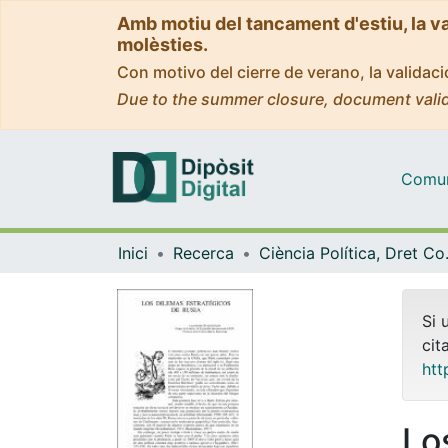
Amb motiu del tancament d'estiu, la v
molèsties.
Con motivo del cierre de verano, la valida
Due to the summer closure, document valid
Comuni
Inici
Recerca
Ciència Polít
Si 
cit
htt
Lo