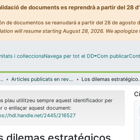
alidació de documents es reprendrà a partir del 28 d
ción de documentos se reanudará a partir del 28 de agosto 
ation will resume starting August 28, 2026. We apologize 
tats i col·leccions
Navega per tot el DD
Com publicar
Cont
ica, Dret Constitucional i Filosofia del Dret
Articles publicats en revistes (Ciència Política, Dret Constitucional i Filosofia del Dret)
Los dilemas est
Ci
us plau utilitzeu sempre aquest identificador per
ar o enllaçar aquest document:
ps://hdl.handle.net/2445/216527
s dilemas estratégicos