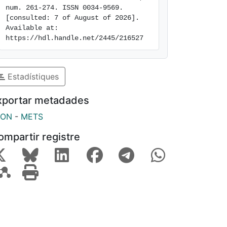
num. 261-274. ISSN 0034-9569. 
[consulted: 7 of August of 2026]. 
Available at: 
https://hdl.handle.net/2445/216527
Estadístiques
xportar metadades
SON
-
METS
ompartir registre