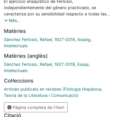
El ejercicio ensayístico de Ferlosio,
independientemente del género practicado, se
caracteriza por su sensibilidad respecto a todas las
formas de violencia, y no es la menor la que aparece
Més...
en los discursos bajo la forma de tesis, máximas o
Matèries
conclusiones de todo tipo. Por ello toda crítica de la
violencia debe asumir la responsabilidad respecto a la
Sánchez Ferlosio, Rafael, 1927-2019
,
Assaig
,
forma discursiva. Los fragmentos ensayísticos que
Intel·lectuals
Rafael Sánchez Ferlosio llama “pecios” se hacen cargo
Matèries (anglès)
de esta tarea.
Sánchez Ferlosio, Rafael, 1927-2019
,
Essay
,
Intellectuals
Col·leccions
Articles publicats en revistes (Filologia Hispànica,
Teoria de la Literatura i Comunicació)
Pàgina completa de l'ítem
Citació