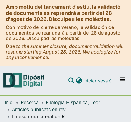
Amb motiu del tancament d'estiu, la validació
de documents es reprendrà a partir del 28
d'agost de 2026. Disculpeu les molèsties.
Con motivo del cierre de verano, la validación de
documentos se reanudará a partir del 28 de agosto
de 2026. Disculpad las molestias
Due to the summer closure, document validation will
resume starting August 28, 2026. We apologize for
any inconvenience.
(current)
Iniciar sessió
Comunitats i col·leccions
Inici
Recerca
Filologia Hispànica, Teoria de la Literatura i Comunicació
Navega per tot el DD
Articles publicats en revistes (Filologia Hispànica, Teoria de la Literatura i Comunicació)
Com publicar
La escritura lateral de Rafael Sánchez Ferlosio
Contacte