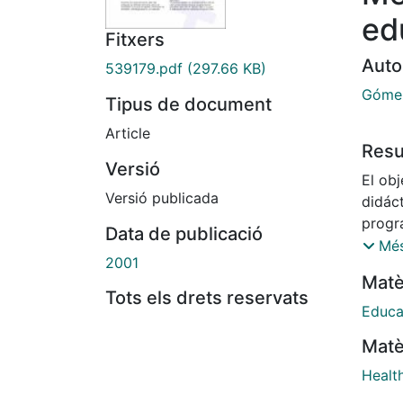
ed
Fitxers
Auto
539179.pdf
(297.66 KB)
Góme
Tipus de document
Article
Res
Versió
El obj
Versió publicada
didáct
progr
Data de publicació
profes
Més
2001
mujer
Matè
promo
Tots els drets reservats
salud
Educa
comun
Matè
ofrece
Healt