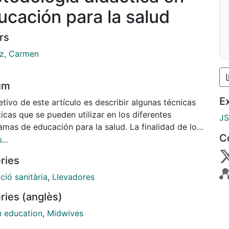
ucación para la salud
rs
z, Carmen
um
E
etivo de este artículo es describir algunas técnicas
icas que se pueden utilizar en los diferentes
J
amas de educación para la salud. La finalidad de los
C
ionales es ofrecer información veraz, motivar a las
...
es para que practiquen un estilo de vida saludable y
ries
cionar sus capacidades de decisión en materia de
. Las matronas hemos de trabajar las habilidades
ció sanitària
,
Llevadores
icativas y las posibilidades que cada técnica nos
ries (anglès)
.
h education
,
Midwives