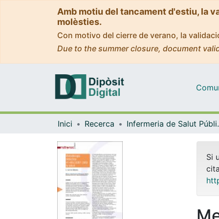
Amb motiu del tancament d'estiu, la v
molèsties.
Con motivo del cierre de verano, la valida
Due to the summer closure, document valid
Comuni
Inici
Recerca
Infermeria de Salu
Si 
cit
htt
Me