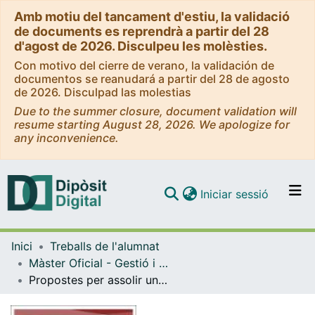
Amb motiu del tancament d'estiu, la validació
de documents es reprendrà a partir del 28
d'agost de 2026. Disculpeu les molèsties.
Con motivo del cierre de verano, la validación de
documentos se reanudará a partir del 28 de agosto
de 2026. Disculpad las molestias
Due to the summer closure, document validation will
resume starting August 28, 2026. We apologize for
any inconvenience.
(current)
Iniciar sessió
Comunitats i col·leccions
Inici
Treballs de l'alumnat
Navega per tot el DD
Màster Oficial - Gestió i Direcció de Biblioteques i Serveis d'Informació
Com publicar
Propostes per assolir un CRAI inclusiu. Serveis accessibles per a tots els usuaris del CRAI de la Universitat Rovira i Virgili
Contacte