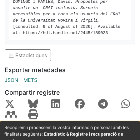
DOMINGO I PÀMIES, David. 
Propostes per 
assolir un  CRAI inclusiu. Serveis 
accessibles per a tots els usuaris del CRAI  
de la Universitat Rovira i Virgili.
[consulted: 9 of August of 2026]. Available 
at: https://hdl.handle.net/2445/189023
Estadístiques
Exportar metadades
JSON
-
METS
Compartir registre
Recopilem i processem la vostra informació personal amb les
finalitats següents:
Estadístic & Registre i recuperació de
Coordinació:
CRAI UB
Avís legal
Metadades
subjectes a: