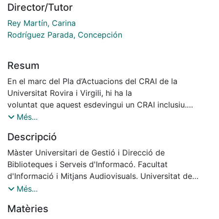
Director/Tutor
Rey Martín, Carina
Rodríguez Parada, Concepción
Resum
En el marc del Pla d’Actuacions del CRAI de la
Universitat Rovira i Virgili, hi ha la
voluntat que aquest esdevingui un CRAI inclusiu.
Aquest treball, doncs, té com a objectiu
Més...
elaborar propostes directament aplicables al CRAI de
Descripció
la URV, per millorar-ne l’accessibilitat, com a punt de
partida per assolir aquesta meta: esdevenir un CRAI
Màster Universitari de Gestió i Direcció de
totalment inclusiu.
Biblioteques i Serveis d'Informacó. Facultat
d'Informació i Mitjans Audiovisuals. Universitat de
Barcelona. Curs: 2019-2020. Tutor: Carina Rey Martín i
Més...
Concepción Rodríguez Parada.
Matèries