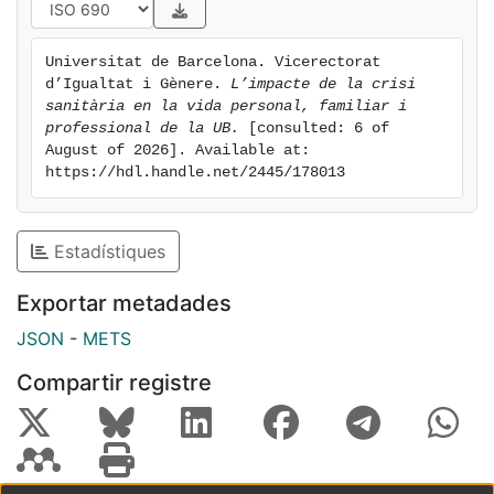
l’any 2020.
El propòsit últim d’aquesta recerca és proporcionar
Universitat de Barcelona. Vicerectorat 
recomanacions als òrgans de gestió i govern de la
d’Igualtat i Gènere. 
L’impacte de la crisi 
Universitat de Barcelona perquè guiïn i orientin el
sanitària en la vida personal, familiar i 
desenvolupament i el desplegament de polítiques i
professional de la UB.
 [consulted: 6 of 
August of 2026]. Available at: 
sistemes de gestió, i així generin directrius,
https://hdl.handle.net/2445/178013
recomanacions i plans d’actuació que permetin
gestionar de la manera més efectiva i enriquidora
possible els recursos humans de la institució. A més,
Estadístiques
es tracta de contribuir al desenvolupament de
mesures, polítiques públiques i recursos destinats a
Exportar metadades
millorar la conciliació entre la vida familiar o personal i
JSON
-
METS
la vida acadèmica i laboral.
Compartir registre