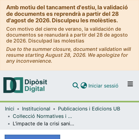
Amb motiu del tancament d'estiu, la validació
de documents es reprendrà a partir del 28
d'agost de 2026. Disculpeu les molèsties.
Con motivo del cierre de verano, la validación de
documentos se reanudará a partir del 28 de agosto
de 2026. Disculpad las molestias
Due to the summer closure, document validation will
resume starting August 28, 2026. We apologize for
any inconvenience.
(current)
Iniciar sessió
Comunitats i col·leccions
Inici
Institucional
Publicacions i Edicions UB
Navega per tot el DD
Col·lecció Normatives i Documents - eBooks - (Publicacions i Edicions UB)
Com publicar
L’impacte de la crisi sanitària en la vida personal, familiar i professional de la UB
Contacte