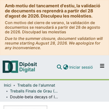
Amb motiu del tancament d'estiu, la validació
de documents es reprendrà a partir del 28
d'agost de 2026. Disculpeu les molèsties.
Con motivo del cierre de verano, la validación de
documentos se reanudará a partir del 28 de agosto
de 2026. Disculpad las molestias
Due to the summer closure, document validation will
resume starting August 28, 2026. We apologize for
any inconvenience.
(current)
Iniciar sessió
Comunitats i col·leccions
Inici
Treballs de l'alumnat
Navega per tot el DD
Treballs Finals de Grau (TFG) - Física
Com publicar
Double-beta decays of light and medium-mass atomic nuclei
Contacte