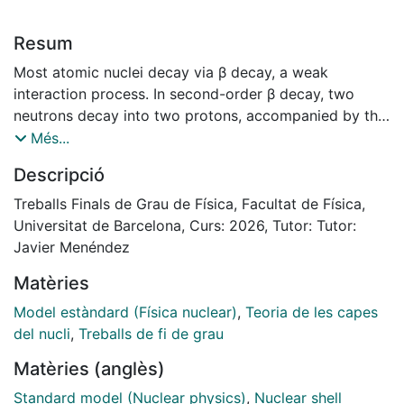
Resum
Most atomic nuclei decay via β decay, a weak
interaction process. In second-order β decay, two
neutrons decay into two protons, accompanied by the
emission of two electrons and two antineutrinos.
Més...
However, if neutrinos were Majorana particles, this
Descripció
would allow the existence of a hypothetical neutrino-
less double-β decay (0νββ), which violates the
Treballs Finals de Grau de Física, Facultat de Física,
symmetries of the Standard Model of particle physics
Universitat de Barcelona, Curs: 2026, Tutor: Tutor:
because only two electrons are emitted. In this work,
Javier Menéndez
we compute the 0νββ decay nuclear matrix elements
Matèries
(NMEs) for light and medium-mass nuclei from 6He to
60Ca.
Model estàndard (Física nuclear)
,
Teoria de les capes
We find larger values of the NMEs for decays where
del nucli
,
Treballs de fi de grau
the initial and final nuclei are mirror nuclei. Finally, we
Matèries (anglès)
find a good correlation between 0νββ NMEs and
double Gamow-Teller NMEs, which can be measured in
Standard model (Nuclear physics)
,
Nuclear shell