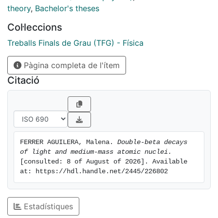
nuclear reactions. This correlation is approximately
theory
,
Bachelor's theses
universal for all decays studied.
Col·leccions
Treballs Finals de Grau (TFG) - Física
Pàgina completa de l'ítem
Citació
FERRER AGUILERA, Malena. 
Double-beta decays 
of light and medium-mass atomic nuclei.
[consulted: 8 of August of 2026]. Available 
at: https://hdl.handle.net/2445/226802
Estadístiques