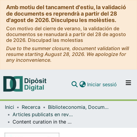
Amb motiu del tancament d'estiu, la validació
de documents es reprendrà a partir del 28
d'agost de 2026. Disculpeu les molèsties.
Con motivo del cierre de verano, la validación de
documentos se reanudará a partir del 28 de agosto
de 2026. Disculpad las molestias
Due to the summer closure, document validation will
resume starting August 28, 2026. We apologize for
any inconvenience.
(current)
Iniciar sessió
Comunitats i col·leccions
Inici
Recerca
Biblioteconomia, Documentació i Comunicació Audiovisual
Navega per tot el DD
Articles publicats en revistes (Biblioteconomia, Documentació i Comunicació Audiovisual)
Com publicar
Content curation in the social networks of higher music education institutions Curación de contenidos en las redes sociales de los conservatorios superiores de música
Contacte