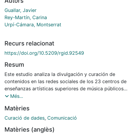
Autors
Guallar, Javier
Rey-Martín, Carina
Urpí-Cámara, Montserrat
Recurs relacionat
https://doi.org/10.5209/rgid.92549
Resum
Este estudio analiza la divulgación y curación de
contenidos en las redes sociales de los 23 centros de
enseñanzas artísticas superiores de música públicos
españoles. La investigación utiliza una metodología
Més...
descriptiva, aplicando técnicas de observación y
Matèries
análisis de contenido de las publicaciones de los
centros en Facebook, X (anteriormente Twitter),
Curació de dades
,
Comunicació
Instagram y YouTube durante un período de tres
Matèries (anglès)
meses. Se evalúa la presencia de los centros en cada