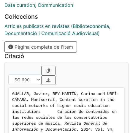
plataforma, así como la proporción de contenidos
Data curation
,
Communication
curados, las temáticas y técnicas utilizadas en X, y se
Col·leccions
proporcionan ejemplos de buenas prácticas. Los
resultados muestran que X es la plataforma con mayor
Articles publicats en revistes (Biblioteconomia,
cantidad de publicaciones, e Instagram la que obtiene
Documentació i Comunicació Audiovisual)
un mayor nivel de compromiso por parte de los
Pàgina completa de l'ítem
seguidores. Respecto a la curación de contenidos en X
se observa que más de la mitad de los tuits contienen
Citació
contenido curado, principalmente con el uso de las
técnicas de resumir, comentar y extractar. Como
conclusión se observa que la incorporación de la
curación de contenidos en las publicaciones de los
centros en redes sociales aporta valor y contribuye a
GUALLAR, Javier, REY-MARTÍN, Carina and URPÍ-
alcanzar sus objetivos de comunicación.
CÁMARA, Montserrat. Content curation in the 
social networks of higher music education 
institutions       Curación de contenidos en 
las redes sociales de los conservatorios 
superiores de música. 
Revista General de 
Información y Documentación
. 2024. Vol. 34, 