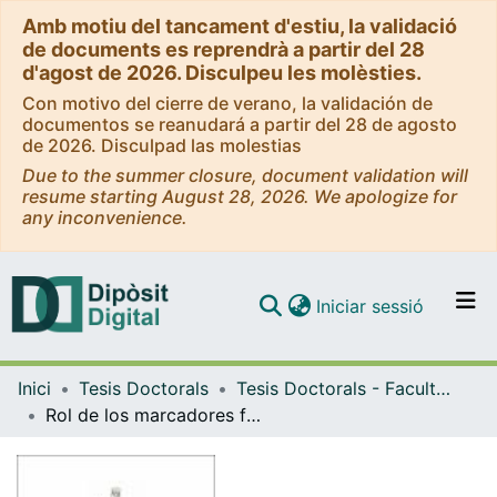
Amb motiu del tancament d'estiu, la validació
de documents es reprendrà a partir del 28
d'agost de 2026. Disculpeu les molèsties.
Con motivo del cierre de verano, la validación de
documentos se reanudará a partir del 28 de agosto
de 2026. Disculpad las molestias
Due to the summer closure, document validation will
resume starting August 28, 2026. We apologize for
any inconvenience.
(current)
Iniciar sessió
Comunitats i col·leccions
Inici
Tesis Doctorals
Tesis Doctorals - Facultat - Medicina i Ciències de la Salut
Navega per tot el DD
Rol de los marcadores fecales en la fisiopatología y diagnóstico de la colitis microscópica
Com publicar
Contacte