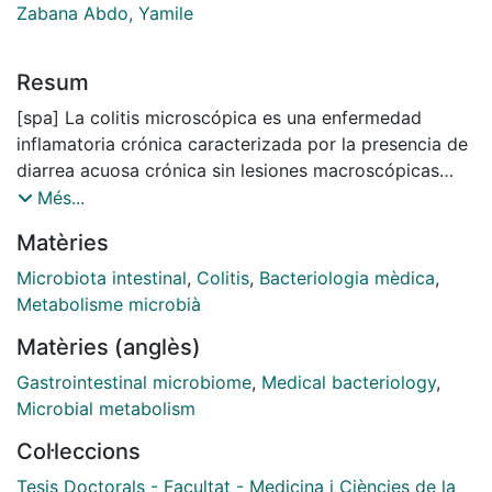
Zabana Abdo, Yamile
Resum
[spa] La colitis microscópica es una enfermedad
inflamatoria crónica caracterizada por la presencia de
diarrea acuosa crónica sin lesiones macroscópicas
visibles en la mucosa del colon durante una
Més...
colonoscopia. Esta patología incluye dos formas
Matèries
principales: la colitis colágena y la colitis linfocítica.
Actualmente, no se dispone de biomarcadores
Microbiota intestinal
,
Colitis
,
Bacteriologia mèdica
,
específicos para esta enfermedad, y a menudo
Metabolisme microbià
permanece infradiagnosticada. Existe poca evidencia
Matèries (anglès)
científica sobre el uso o la aplicabilidad de la
calprotectina fecal en la colitis microscópica, así como
Gastrointestinal microbiome
,
Medical bacteriology
,
de otros biomarcadores no invasivos. Su
Microbial metabolism
fisiopatología no está claramente establecida; tiene un
Col·leccions
origen multifactorial basado en la interacción entre
factores luminales y la inmunidad innata y adaptativa
Tesis Doctorals - Facultat - Medicina i Ciències de la