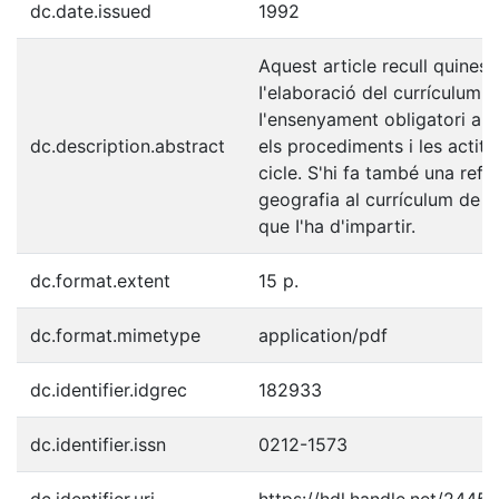
dc.date.issued
1992
Aquest article recull quines 
I'elaboració del currículum 
I'ensenyament obligatori a C
dc.description.abstract
els procediments i les actitu
cicle. S'hi fa també una refl
geografia al currículum de I
que I'ha d'impartir.
dc.format.extent
15 p.
dc.format.mimetype
application/pdf
dc.identifier.idgrec
182933
dc.identifier.issn
0212-1573
dc.identifier.uri
https://hdl.handle.net/2445