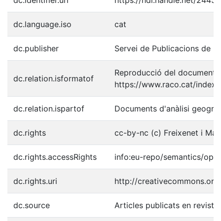
dc.language.iso
cat
dc.publisher
Servei de Publicacions de l
Reproducció del document p
dc.relation.isformatof
https://www.raco.cat/index.
dc.relation.ispartof
Documents d'anàlisi geogràfi
dc.rights
cc-by-nc (c) Freixenet i Mas 
dc.rights.accessRights
info:eu-repo/semantics/ope
dc.rights.uri
http://creativecommons.org/
dc.source
Articles publicats en revist