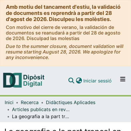
Amb motiu del tancament d'estiu, la validació
de documents es reprendrà a partir del 28
d'agost de 2026. Disculpeu les molèsties.
Con motivo del cierre de verano, la validación de
documentos se reanudará a partir del 28 de agosto
de 2026. Disculpad las molestias
Due to the summer closure, document validation will
resume starting August 28, 2026. We apologize for
any inconvenience.
(current)
Iniciar sessió
Comunitats i col·leccions
Inici
Recerca
Didàctiques Aplicades
Navega per tot el DD
Articles publicats en revistes (Didàctiques Aplicades)
Com publicar
La geografia a la part troncal en el futur cicle de l'escola secundària obligatòria a Catalunya
Contacte