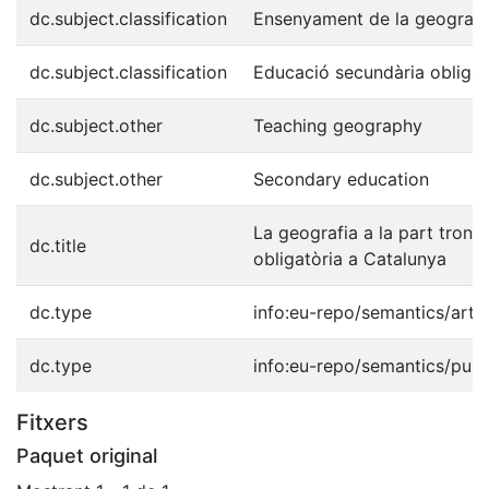
dc.subject.classification
Ensenyament de la geografi
dc.subject.classification
Educació secundària obligat
dc.subject.other
Teaching geography
dc.subject.other
Secondary education
La geografia a la part tronca
dc.title
obligatòria a Catalunya
dc.type
info:eu-repo/semantics/artic
dc.type
info:eu-repo/semantics/publ
Fitxers
Paquet original