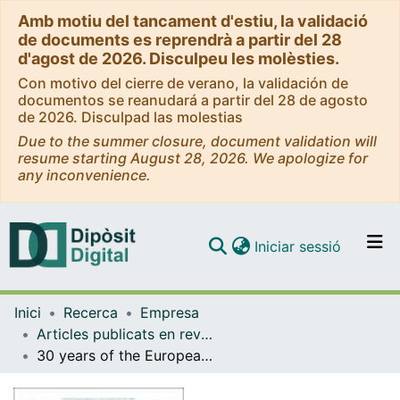
Amb motiu del tancament d'estiu, la validació
de documents es reprendrà a partir del 28
d'agost de 2026. Disculpeu les molèsties.
Con motivo del cierre de verano, la validación de
documentos se reanudará a partir del 28 de agosto
de 2026. Disculpad las molestias
Due to the summer closure, document validation will
resume starting August 28, 2026. We apologize for
any inconvenience.
(current)
Iniciar sessió
Comunitats i col·leccions
Inici
Recerca
Empresa
Navega per tot el DD
Articles publicats en revistes (Empresa)
Com publicar
30 years of the European Research on Management and Business Economics: A bibliometric retrospective
Contacte