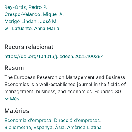
Rey-Ortiz, Pedro P.
Crespo-Velando, Miguel A.
Merigó Lindahl, José M.
Gil Lafuente, Anna Maria
Recurs relacionat
https://doi.org/10.1016/j.iedeen.2025.100294
Resum
The European Research on Management and Business
Economics is a well-established journal in the fields of
management, business, and economics. Founded 30
years ago in Spain under the name Investigaciones
Més...
Europeas de Dirección y Economía de la Empresa, the
Matèries
journal initially published in Spanish. Since 2015, it
shifted to English-language publications and has
Economia d'empresa
,
Direcció d'empreses
,
experienced a significant increase in visibility, citation
Bibliometria
,
Espanya
,
Àsia
,
Amèrica Llatina