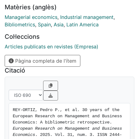
impact, and international reach. This study presents a
Matèries (anglès)
comprehensive bibliometric analysis of the
publications of the journal from 1995 to 2024, using
Managerial economics
,
Industrial management
,
data from the Scopus and Web of Science databases.
Bibliometrics
,
Spain
,
Asia
,
Latin America
The analysis is complemented by the use of
Col·leccions
VOSviewer and Bibliometrix software to map research
trends, co-citation networks, and keyword patterns.
Articles publicats en revistes (Empresa)
Findings indicate that the journal is currently
Pàgina completa de l'ítem
undergoing a phase of international growth and
consolidation. The most productive and influential
Citació
research topics include entrepreneurship, corporate
social responsibility, strategic management, tourism,
and customer behaviour. Moreover, the results also
highlight the increasing importance of contributions
from Asian and Latin American countries.
REY-ORTIZ, Pedro P., et al. 30 years of the 
European Research on Management and Business 
Economics: A bibliometric retrospective. 
European Research on Management and Business 
Economics
. 2025. Vol. 31, num. 3. ISSN 2444-