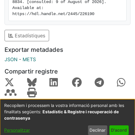
8834. [consulted: 9 of August of 2026]. 
Available at: 
https://hdl.handle.net/2445/226190
Estadístiques
Exportar metadades
JSON
-
METS
Compartir registre
Recopilem i processem la vostra informació personal amb les
finalitats següents:
Estadístic & Registre i recuperació de
Coordinació:
CRAI UB
Avís legal
Metadades
subjectes a:
contrasenya
Configuració
Política de
Acord
Personalitzar
Declinar
D'acord
de cookies
privadesa
d'usuari